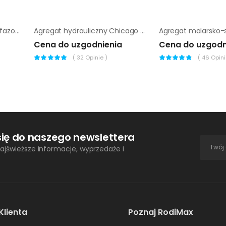
Agregat prądotwórczy trójfazowy Endress ESE 1506 DLS ES DI
Agregat hydrauliczny Chicago Pneumatic PAC P18 TWIN
Cena do uzgodnienia
Cena do uzgodn
(
32
Opinie )
(
46
Opinii
się do naszego newslettera
ajświeższe informacje, wyprzedaże i
Klienta
Poznaj RodiMax