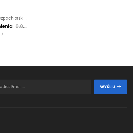
Agregat malarsko-szpachlarski Wagner HeavyCoat HC950 G
ienia
0,00 zł
 )
WYŚLIJ