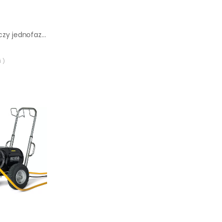
Agregat prądotwórczy jednofazowy Endress ESE 604 YS DI
 )