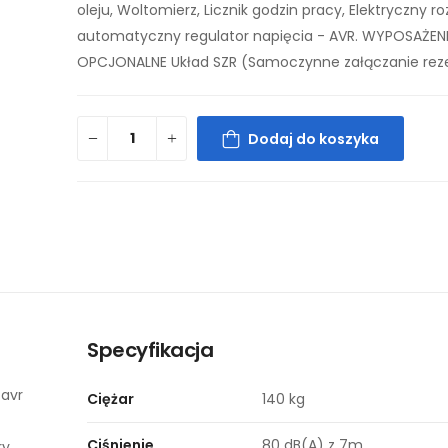
oleju, Woltomierz, Licznik godzin pracy, Elektryczny ro
automatyczny regulator napięcia - AVR. WYPOSAŻEN
OPCJONALNE Układ SZR (Samoczynne załączanie rez
Dodaj do koszyka
Specyfikacja
avr
Ciężar
140 kg
Ciśnienie
80 dB(A) z 7m
ry