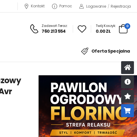
Kontakt
Pomoc
Logowanie
/
Rejestracja
Zadzwoń Teraz:
Twój Koszyk:
0
760 213 554
0.00 ZŁ
Oferta Specjalna
azowy
Avr
U
K