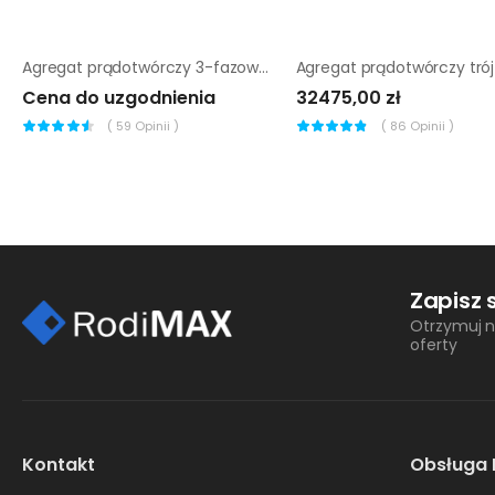
Agregat prądotwórczy 3-fazowy chicago pneumatic cppg 7p 3f+el
Cena do uzgodnienia
32475,00 zł
(
59
Opinii )
(
86
Opinii )
Zapisz 
Otrzymuj n
oferty
Kontakt
Obsługa 