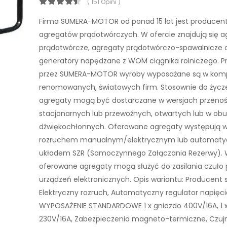
( 151 Opini )
Firma SUMERA-MOTOR od ponad 15 lat jest produce
agregatów prądotwórczych. W ofercie znajdują się a
prądotwórcze, agregaty prądotwórczo-spawalnicze 
generatory napędzane z WOM ciągnika rolniczego. 
przez SUMERA-MOTOR wyroby wyposażane są w kom
renomowanych, światowych firm. Stosownie do życze
agregaty mogą być dostarczane w wersjach przeno
stacjonarnych lub przewoźnych, otwartych lub w o
dźwiękochłonnych. Oferowane agregaty występują w
rozruchem manualnym/elektrycznym lub automaty
układem SZR (Samoczynnego Załączania Rezerwy). 
oferowane agregaty mogą służyć do zasilania czuło
urządzeń elektronicznych. Opis wariantu: Producent sil
Elektryczny rozruch, Automatyczny regulator napięci
WYPOSAŻENIE STANDARDOWE 1 x gniazdo 400V/16A, 1 
230V/16A, Zabezpieczenia magneto-termiczne, Czuj