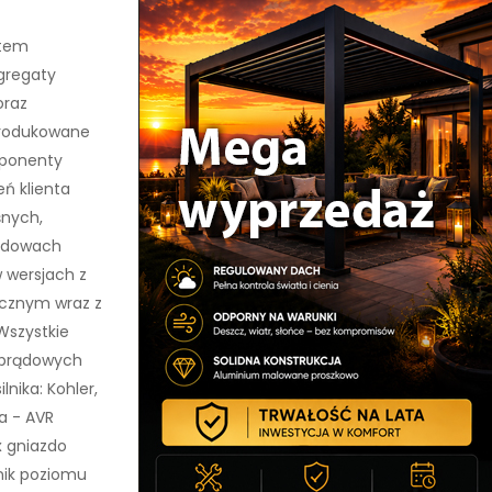
ntem
gregaty
oraz
Produkowane
ponenty
ń klienta
śnych,
budowach
 wersjach z
cznym wraz z
Wszystkie
 prądowych
nika: Kohler,
a - AVR
x gniazdo
nik poziomu