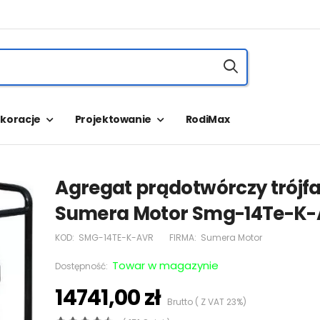
koracje
Projektowanie
RodiMax
Agregat prądotwórczy trójf
Sumera Motor Smg-14Te-K-
KOD:
SMG-14TE-K-AVR
FIRMA:
Sumera Motor
Towar w magazynie
Dostępność:
14741,00 zł
Brutto ( Z VAT 23%)