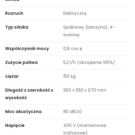
Rozruch
Elektryczny
Typ silnika
Spalinowy (benzyna), 4-
suwowy
Współczynnik mocy
0,8 cos ϕ
Zużycie paliwa
5,2 l/h (obciążenie 100%)
ciężar
150 kg
Długość x szerokość x
950 x 650 x 670 mm
wysokość
Moc akustyczna
80 dB(A)
Napięcie
400 V (znamionowe,
trójfazowe)