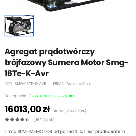
Agregat prądotwórczy
trójfazowy Sumera Motor Smg-
16Te-K-Avr
KOD:
SMG-16TE-K-AVR
FIRMA:
Sumera Motor
Towar w magazynie
Dostępność:
16013,00 zł
Brutto ( Z VAT 23%)
( 163 Opini )
Firma SUMERA-MOTOR od ponad 15 lat jest producentem