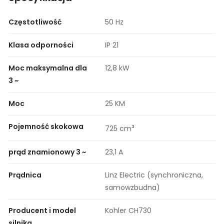
Częstotliwość
50 Hz
Klasa odporności
IP 21
Moc maksymalna dla
12,8 kW
3 ~
Moc
25 KM
Pojemność skokowa
³
725 cm
prąd znamionowy 3 ~
23,1 A
Prądnica
Linz Electric (synchroniczna,
samowzbudna)
Producent i model
Kohler CH730
silnika