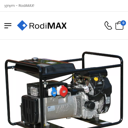
m - RodiMAX!
0