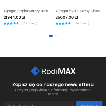
Agregat prądotwórczy traktorowy Endress EZG 25/2 TN-S
Agregat hydrauliczny Chicago Pneumatic PAC P13
21944,00 zł
25007,00 zł
(
59
Opinii )
(
86
Opinii )
Zapisz się do naszego newslettera
Otrzymuj najświeższe informacje, wyprzedaże i
oferty