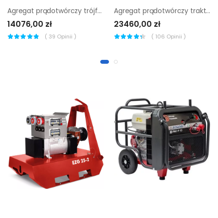
Agregat prądotwórczy trójfazowy Sumera Motor SMG-14TE-K
Agregat prądotwórczy traktorowy Endress EZG 66/4
14076,00 zł
23460,00 zł
(
39
Opinii )
(
106
Opinii )