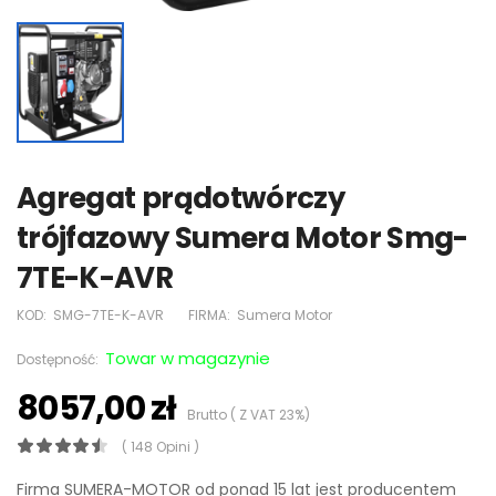
Agregat prądotwórczy
trójfazowy Sumera Motor Smg-
7TE-K-AVR
KOD:
SMG-7TE-K-AVR
FIRMA:
Sumera Motor
Towar w magazynie
Dostępność:
8057,00 zł
Brutto ( Z VAT 23%)
( 148 Opini )
Firma SUMERA-MOTOR od ponad 15 lat jest producentem