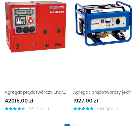
Agregat prądotwórczy Endress ese 608 dhg ES DI duplex Silent
Agregat prądotwórczy jednofazowy Endress ESE 3200 P
42015,00 zł
1927,00 zł
(
59
Opinii )
(
86
Opinii )