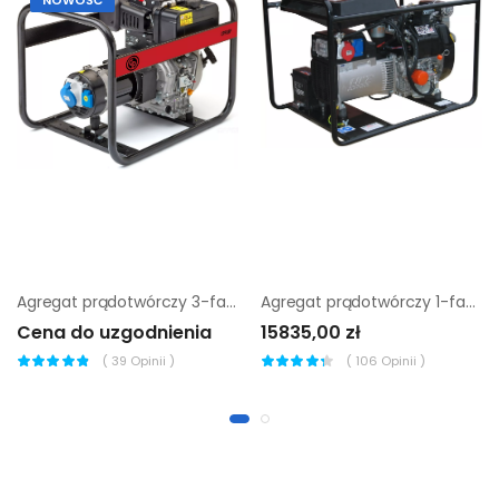
Agregat prądotwórczy 3-fazowy chicago pneumatic cppg 7p 3f+el
Agregat prądotwórczy 1-fazowy Sumera Motor smg-12me-k-avr
Cena do uzgodnienia
15835,00 zł
(
39
Opinii )
(
106
Opinii )