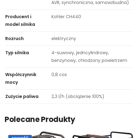
AVR, synchroniczna, samowzbudna)
Producent i
Kohler CH440
model silnika
Rozruch
elektryczny
Typ silnika
4-suwowy, jedncylindrowy,
benzynowy, chłodzony powietrzem
Współczynnik
0,8 cos
mocy
Zużycie paliwa
2,3 l/h (obciążenie 100%)
Polecane Produkty
NOWOŚĆ