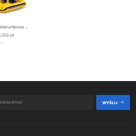
Zagęszczarka jednokierunkowa Wacker Neuson WP 1550 Aw
,00 zł
 )
WYŚLIJ