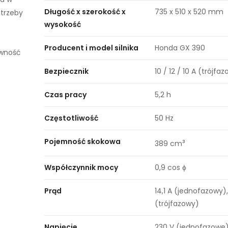
Długość x szerokość x
735 x 510 x 520 mm
otrzeby
wysokość
Producent i model silnika
Honda GX 390
ywność
Bezpiecznik
10 / 12 / 10 A (trójfa
Czas pracy
5,2 h
Częstotliwość
50 Hz
Pojemność skokowa
³
389 cm
Współczynnik mocy
0,9 cos ϕ
Prąd
14,1 A (jednofazowy),
(trójfazowy)
Napięcie
230 V (jednofazowe)