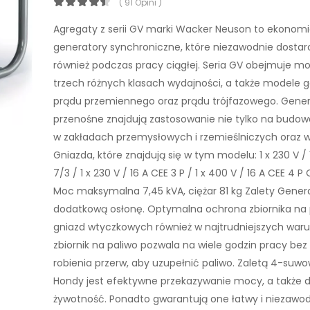
( 91 Opini )
Agregaty z serii GV marki Wacker Neuson to ekonom
generatory synchroniczne, które niezawodnie dostarc
również podczas pracy ciągłej. Seria GV obejmuje m
trzech różnych klasach wydajności, a także modele 
prądu przemiennego oraz prądu trójfazowego. Gene
przenośne znajdują zastosowanie nie tylko na budowa
w zakładach przemysłowych i rzemieślniczych oraz w 
Gniazda, które znajdują się w tym modelu: 1 x 230 V / 
7/3 / 1 x 230 V / 16 A CEE 3 P / 1 x 400 V / 16 A CEE 4 P
Moc maksymalna 7,45 kVA, ciężar 81 kg Zalety Gener
dodatkową osłonę. Optymalna ochrona zbiornika na p
gniazd wtyczkowych również w najtrudniejszych war
zbiornik na paliwo pozwala na wiele godzin pracy bez
robienia przerw, aby uzupełnić paliwo. Zaletą 4-suwo
Hondy jest efektywne przekazywanie mocy, a także 
żywotność. Ponadto gwarantują one łatwy i niezawod