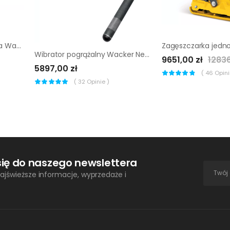
Zagęszczarka 1-kierunkowa Wacker Neuson DPS 1850H Asphalt
Wibrator pogrążalny Wacker Neuson IREN 65/042/18
9651,00 zł
12836
5897,00 zł
(
46
Opinii
(
32
Opinie )
się do naszego newslettera
ajświeższe informacje, wyprzedaże i