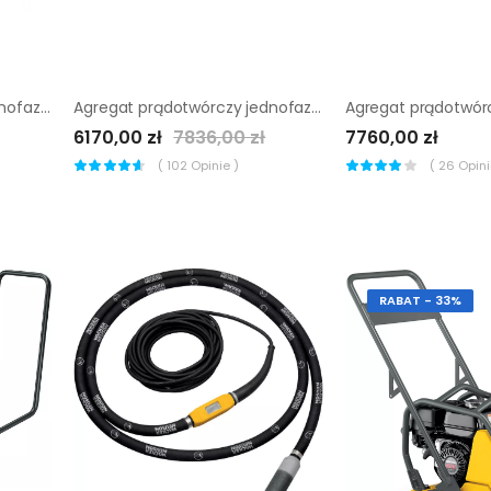
Agregat prądotwórczy jednofazowy Wacker Neuson GV 2500A
Agregat prądotwórczy jednofazowy Wacker Neuson GV 5000A
6170,00 zł
7836,00 zł
7760,00 zł
(
102
Opinie )
(
26
Opinii
RABAT - 33%