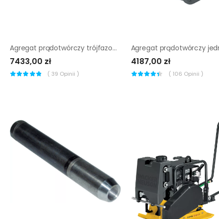
Agregat prądotwórczy trójfazowy Wacker Neuson GV 5003A
7433,00 zł
4187,00 zł
(
39
Opinii )
(
106
Opinii )