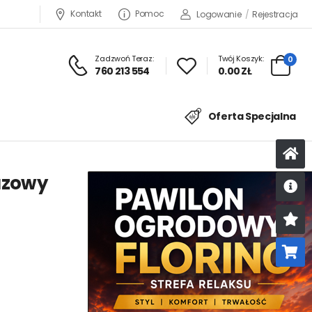
Kontakt
Pomoc
Logowanie
/
Rejestracja
Zadzwoń Teraz:
Twój Koszyk:
0
760 213 554
0.00 ZŁ
Oferta Specjalna
azowy
U
K