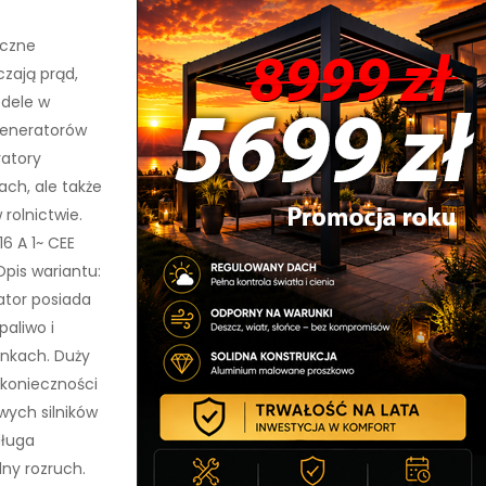
iczne
zają prąd,
odele w
generatorów
ratory
ch, ale także
rolnictwie.
16 A 1~ CEE
 Opis wariantu:
ator posiada
aliwo i
unkach. Duży
 konieczności
wych silników
długa
ny rozruch.