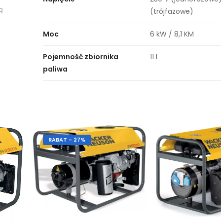
ą
(trójfazowe)
Moc
6 kW / 8,1 KM
Pojemność zbiornika
11 l
paliwa
RABAT - 27%