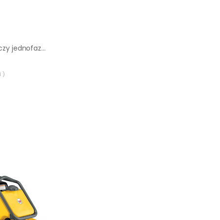
Agregat prądotwórczy jednofazowy Wacker Neuson GV 7000A
 )