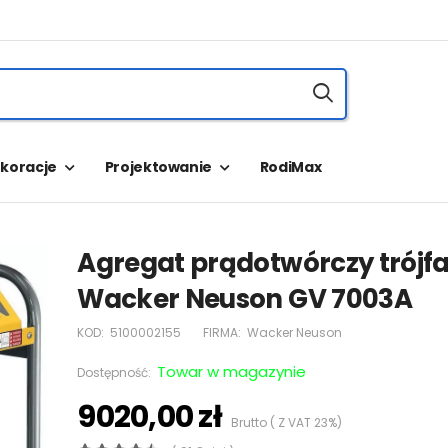
koracje
Projektowanie
RodiMax
Agregat prądotwórczy trójf
Wacker Neuson GV 7003A
KOD:
5100002155
FIRMA:
Wacker Neuson
Towar w magazynie
Dostępność:
9020,00 zł
Brutto ( Z VAT 23%)