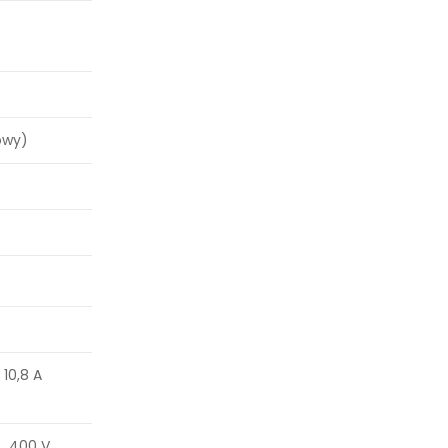
zowy)
 10,8 A
, 400 V