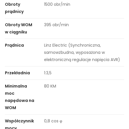
Obroty
1500 obr/min
prądnicy
Obroty WOM
395 obr/min
w ciągniku
Prądnica
Linz Electric (Synchroniczna,
samowzbudna, wyposażona w
elektroniczną regulacje napięcia AVR)
Przekładnia
1:3,5
Minimalna
80 KM
moc
napędowa na
WOM
Współczynnik
0,8 cos φ
mocy