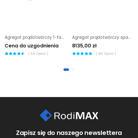
Agregat prądotwórczy 1-fazowy Chicago Pneumatic cppg 3P Std
Agregat prądotwórczy spawalniczy Sumera Motor smw-220dck-K
Cena do uzgodnienia
8135,00 zł
(
59
Opinii )
(
86
Opinii )
Zapisz się do naszego newslettera