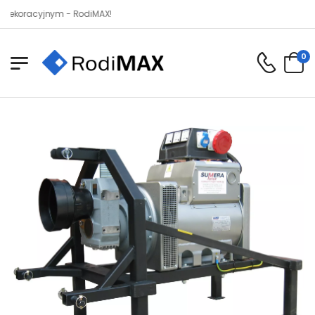
acyjnym - RodiMAX!
0