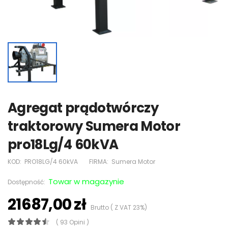
Agregat prądotwórczy
traktorowy Sumera Motor
pro18Lg/4 60kVA
KOD:
PRO18LG/4 60kVA
FIRMA:
Sumera Motor
Towar w magazynie
Dostępność:
21687,00 zł
Brutto ( Z VAT 23%)
( 93 Opini )