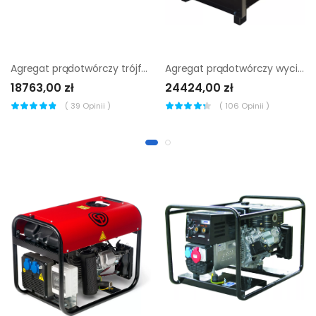
Agregat prądotwórczy trójfazowy Endress ESE 1306 DHS-GT ES
Agregat prądotwórczy wyciszony sumera motor smg-12me-ks-avr
18763,00 zł
24424,00 zł
(
39
Opinii )
(
106
Opinii )