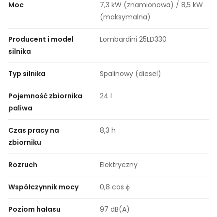
Moc
7,3 kW (znamionowa) / 8,5 kW
(maksymalna)
Producent i model
Lombardini 25LD330
silnika
Typ silnika
Spalinowy (diesel)
Pojemność zbiornika
24 l
paliwa
Czas pracy na
8,3 h
zbiorniku
Rozruch
Elektryczny
Współczynnik mocy
0,8 cos ϕ
Poziom hałasu
97 dB(A)