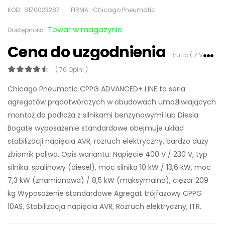
KOD:
8170023287
FIRMA:
Chicago Pneumatic
Towar w magazynie
Dostępność:
Cena do uzgodnienia
Brutto ( Z VAT 23%)
( 76 Opini )
Chicago Pneumatic CPPG ADVANCED+ LINE to seria
agregatów prądotwórczych w obudowach umożliwiających
montaż do podłoża z silnikami benzynowymi lub Diesla.
Bogate wyposażenie standardowe obejmuje układ
stabilizacji napięcia AVR, rozruch elektryczny, bardzo duży
zbiornik paliwa. Opis wariantu: Napięcie 400 V / 230 V, typ
silnika: spalinowy (diesel), moc silnika 10 kW / 13,6 kW, moc
7,3 kW (znamionowa) / 8,5 kW (maksymalna), ciężar 209
kg Wyposażenie standardowe Agregat trójfazowy CPPG
10AS, Stabilizacja napięcia AVR, Rozruch elektryczny, ITR.