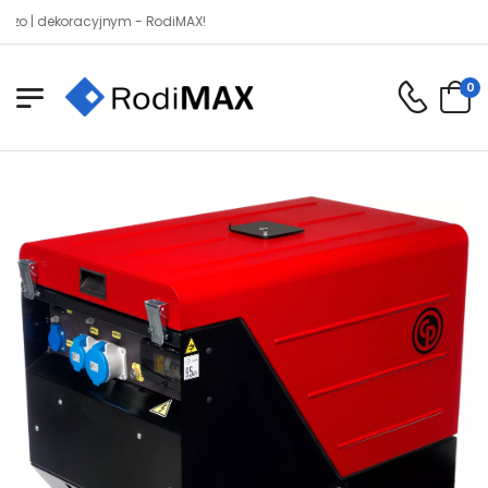
dekoracyjnym - RodiMAX!
0