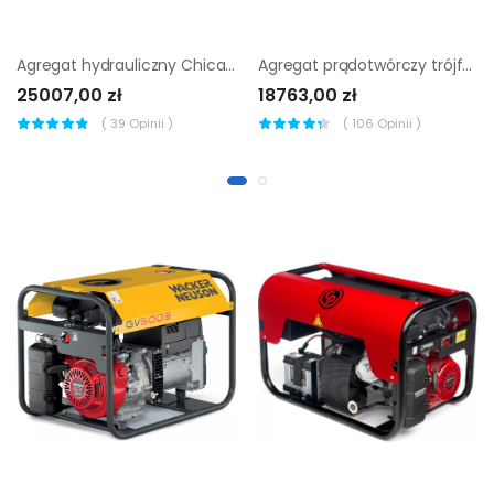
Agregat hydrauliczny Chicago Pneumatic PAC P13
Agregat prądotwórczy trójfazowy Endress ESE 1306 DHS-GT ES
25007,00 zł
18763,00 zł
(
39
Opinii )
(
106
Opinii )