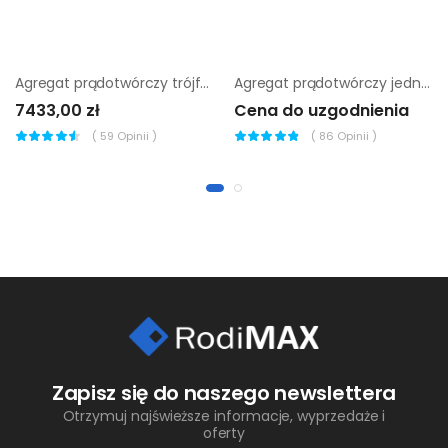
Agregat prądotwórczy trójfazowy Wacker Neuson GV 5003A
Agregat prądotwórczy jednofazowy Chicago Pneumatic CPPG 5A
7433,00 zł
Cena do uzgodnienia
(
59
Opinii )
(
86
Opinii )
Zapisz się do naszego newslettera
Otrzymuj najświeższe informacje, wyprzedaże i
oferty