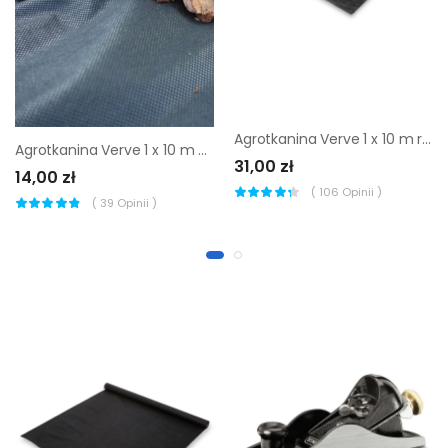
Agrotkanina Verve 1 x 10 m rolka
Agrotkanina Verve 1 x 10 m 50 g
31,00 zł
14,00 zł
(
106
Opinii )
(
39
Opinii )