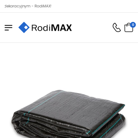
oracyjnym - RodiMAX!
0