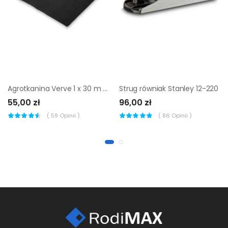
Agrotkanina Verve 1 x 30 m 80 g
Strug równiak Stanley 12-220
55,00 zł
96,00 zł
(
59
Opinii )
(
86
Opinii )