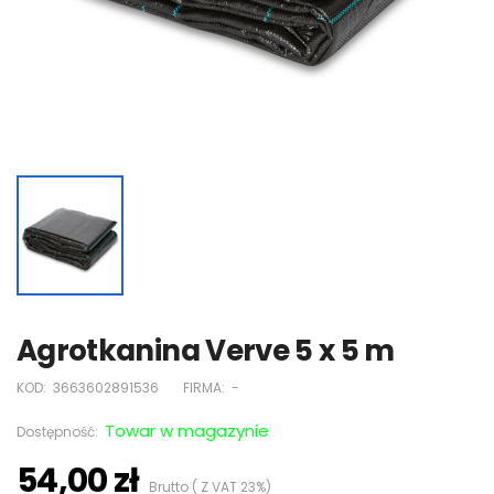
Agrotkanina Verve 5 x 5 m
KOD:
3663602891536
FIRMA:
-
Towar w magazynie
Dostępność:
54,00 zł
Brutto ( Z VAT 23%)