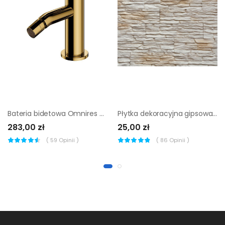
Bateria bidetowa Omnires Preston złota
Płytka dekoracyjna gipsowa Barbados 2 Stegu 0,48 m2
283,00 zł
25,00 zł
(
59
Opinii )
(
86
Opinii )