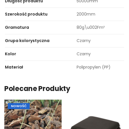
Długość produktu
50000mm
Szerokość produktu
2000mm
Gramatura
80g\u002Fm²
Grupa kolorystyczna
Czarny
Kolor
Czarny
Materiał
Polipropylen (PP)
Polecane Produkty
NOWOŚĆ