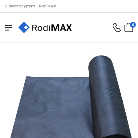
koracyjnym - RodiMAX!
0