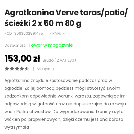
Agrotkanina Verve taras/patio/
ścieżki 2 x 50 m 80 g
KOD:
3663602891475
FIRMA:
-
Towar w magazynie
Dostępność:
153,00 zł
Brutto ( Z VAT 23%)
( 169 Opini )
Agrotkanina znajduje zastosowanie podczas prac w
ogrodzie. Za jej pomocą będziesz mógł stworzyć swoim
sadzonkom odpowiednie warunki wzrostu, zapewniając im
odpowiednią wilgotność oraz nie dopuszczając do rozwoju
w ich Poliku chwastów. Do wyprodukowania tkaniny użyto
włókien polipropylenowych, dzięki czemu jest ona bardzo
wytrzymała