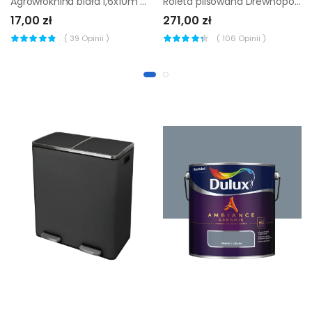
Agrowłóknina biała 1,6x10m 17g/m Geolia
Roleta plisowana Drewnopodobna Granit 80 x 140 cm
17,00 zł
271,00 zł
(
39
Opinii )
(
106
Opinii )