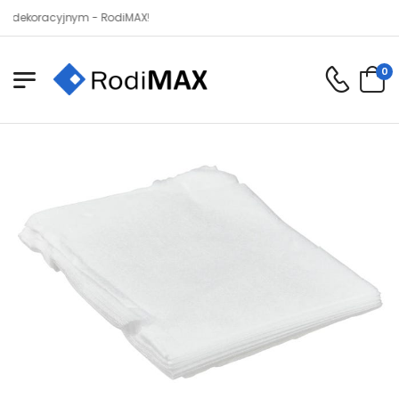
oracyjnym - RodiMAX!
0