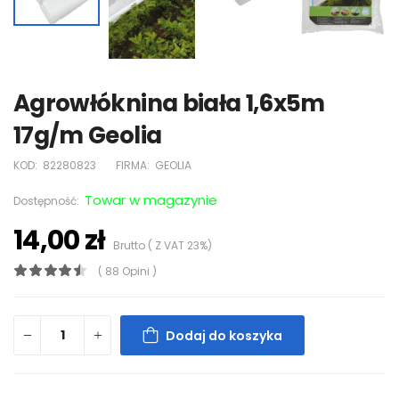
Agrowłóknina biała 1,6x5m
17g/m Geolia
KOD:
82280823
FIRMA:
GEOLIA
Towar w magazynie
Dostępność:
14,00 zł
Brutto ( Z VAT 23%)
( 88 Opini )
Dodaj do koszyka