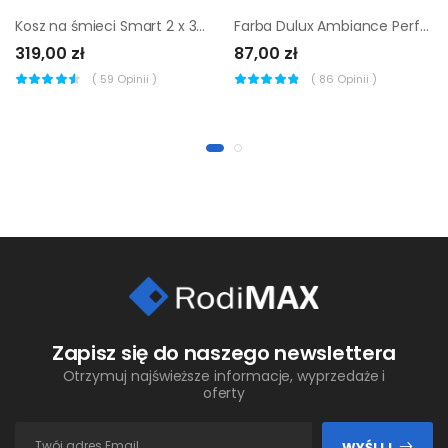
Kosz na śmieci Smart 2 x 30 l czarny Delinia
Farba Dulux Ambiance Perfect denim 2.5 l
319,00 zł
87,00 zł
(
59
Opinii )
(
86
Opinii )
Zapisz się do naszego newslettera
Otrzymuj najświeższe informacje, wyprzedaże i
oferty
WYŚLIJ