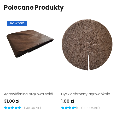
Polecane Produkty
NOWOŚĆ
Agrowłóknina brązowa ściółkująca 1.6x10 m 50 g/m2
Dysk ochronny agrowłóknina brązowa 23cm Lustan
31,00 zł
1,00 zł
(
39
Opinii )
(
106
Opinii )