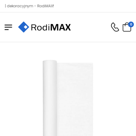
ekoracyjnym - RodiMAX!
0