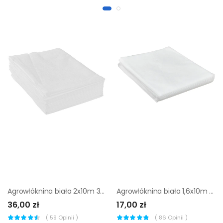
Agrowłóknina biała 2x10m 30g/m Geolia
Agrowłóknina biała 1,6x10m 17g/m Geolia
36,00 zł
17,00 zł
(
59
Opinii )
(
86
Opinii )