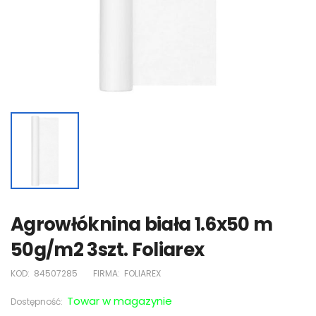
Agrowłóknina biała 1.6x50 m
50g/m2 3szt. Foliarex
KOD:
84507285
FIRMA:
FOLIAREX
Towar w magazynie
Dostępność: