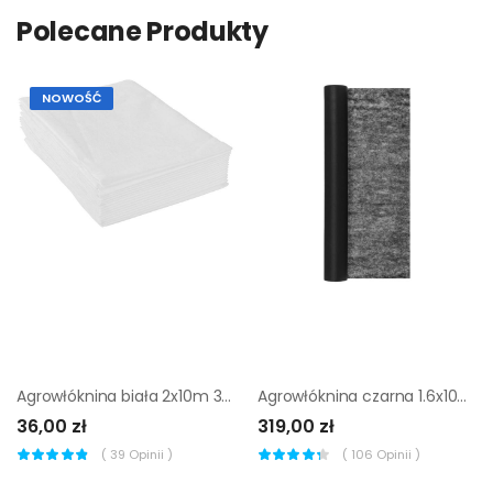
Polecane Produkty
NOWOŚĆ
Agrowłóknina biała 2x10m 30g/m Geolia
Agrowłóknina czarna 1.6x100 m 100g/m2 Foliarex
36,00 zł
319,00 zł
(
39
Opinii )
(
106
Opinii )