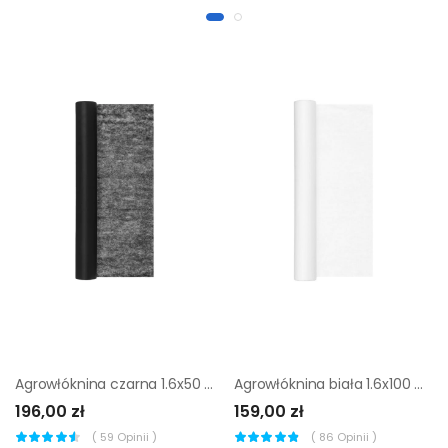
Agrowłóknina czarna 1.6x50 m 100g/m2 Foliarex
Agrowłóknina biała 1.6x100 m 50g/m2 Foliarex
196,00 zł
159,00 zł
(
59
Opinii )
(
86
Opinii )