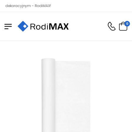
koracyjnym - RodiMAX!
0