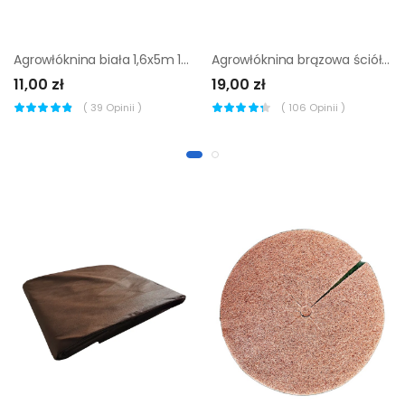
Agrowłóknina biała 1,6x5m 17g/m Geolia
Agrowłóknina brązowa ściółkująca 1.6x5 m 50 g/m2
11,00 zł
19,00 zł
(
39
Opinii )
(
106
Opinii )