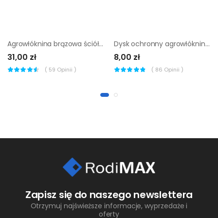
Agrowłóknina brązowa ściółkująca 1.6x10 m 50 g/m2
Dysk ochronny agrowłóknina brązowa 50cm
31,00 zł
8,00 zł
(
59
Opinii )
(
86
Opinii )
Zapisz się do naszego newslettera
Otrzymuj najświeższe informacje, wyprzedaże i
oferty