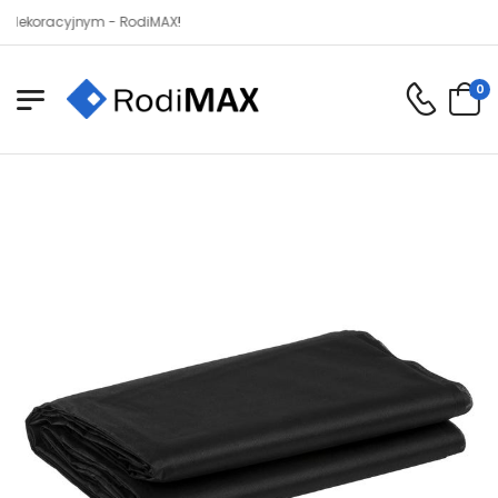
racyjnym - RodiMAX!
0