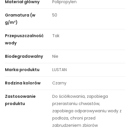
Materiał główny
Polipropylen
Gramatura (w
50
g/m²)
Przepuszczalność
Tak
wody
Biodegradowalny
Nie
Marka produktu
LUSTAN
Rodzina kolorów
Czarny
Zastosowanie
Do ściółkowania, zapobiega
produktu
przerastaniu chwastów,
zapobiega odparowywaniu wody z
podłoża, chroni przed
zabrudzeniem zbiorów