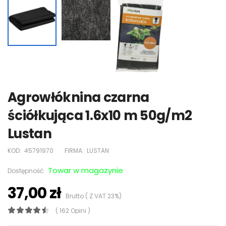
Agrowłóknina czarna
ściółkująca 1.6x10 m 50g/m2
Lustan
KOD:
45791970
FIRMA:
LUSTAN
Towar w magazynie
Dostępność:
37,00 zł
Brutto ( Z VAT 23%)
( 162 Opini )