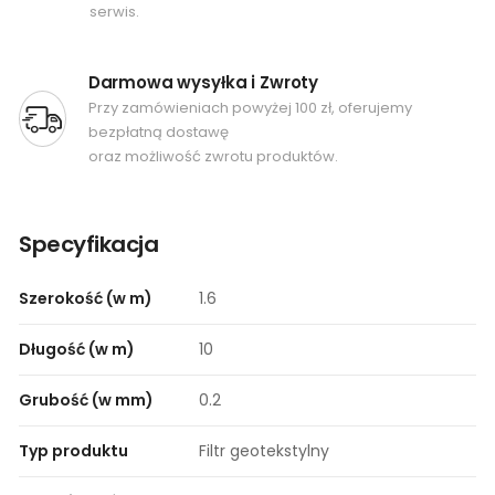
serwis.
Darmowa wysyłka i Zwroty
Przy zamówieniach powyżej 100 zł, oferujemy
bezpłatną dostawę
oraz możliwość zwrotu produktów.
Specyfikacja
Szerokość (w m)
1.6
Długość (w m)
10
Grubość (w mm)
0.2
Typ produktu
Filtr geotekstylny