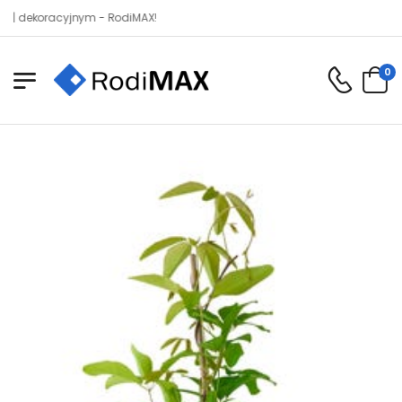
koracyjnym - RodiMAX!
0