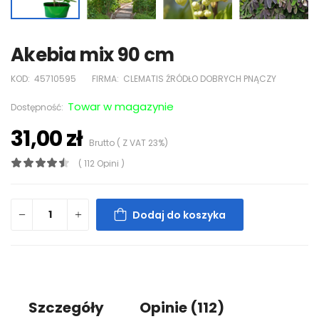
Akebia mix 90 cm
KOD:
45710595
FIRMA:
CLEMATIS ŹRÓDŁO DOBRYCH PNĄCZY
Towar w magazynie
Dostępność:
31,00 zł
Brutto ( Z VAT 23%)
( 112 Opini )
Dodaj do koszyka
Szczegóły
Opinie
(112)