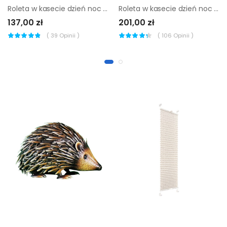
Roleta w kasecie dzień noc Naturale marmur 46.5 x 220 cm lewa
Roleta w kasecie dzień noc Classic czarna 106.5 x 220 cm lewa
137,00 zł
201,00 zł
(
39
Opinii )
(
106
Opinii )