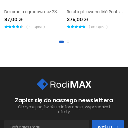
Dekoracja ogrodowa jeż 28x17x19 cm metalowa Nortene
Roleta plisowana Liść Print z nadrukiem 58 x 220 cm biała
87,00 zł
375,00 zł
(
59
Opinii )
(
86
Opinii )
Zapisz się do naszego newslettera
Otrzymuj najświeższe informacje, wyprzedaże i
oferty
WYŚLIJ