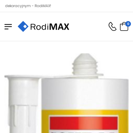
acyjnym - RodiMAX!
0