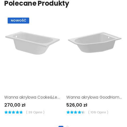
Polecane Produkty
NOWOŚĆ
Wanna akrylowa Cooke&Lewis Anna 140 x 70 cm
Wanna akrylowa GoodHome Cavally 150 x 95 cm prawa asymetryczna
270,00 zł
526,00 zł
(
39
Opinii )
(
106
Opinii )