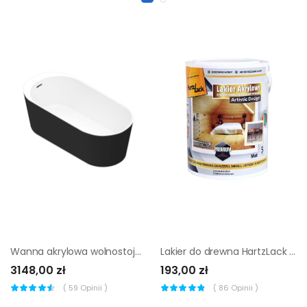
Wanna akrylowa wolnostojąca GoodHome Huron 180 x 80 cm owalna czarna / biała
Lakier do drewna HartzLack akryl matowy 5 l
3148,00 zł
193,00 zł
(
59
Opinii )
(
86
Opinii )