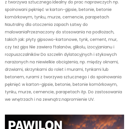
z tworzywa sztucznego.Idealny do prac naprawczych np.
spoinowani pęknięć w karton-gipsie, betonie, betonie
komórkowym, tynku, murze, cemencie, parapetach
Nautralny dla otoczenia zapach Łatwy do
malowaniaPrzeznaczony do stosowania na podłożach,
takich jak: płyty gipsowo-kartonowe, tynk, cement, mur,
czy też gips Nie zawiera ftalanów, glikolu, izocyjanianu i
rozpuszczalników Do szczelin dylatacyjnych i stykowych
narażonych na niewielkie obciążenia, np. między oknami,
drzwiami, skrzynkami do rolet i murami, tynkami lub
betonem, rurami z tworzywa sztucznego i do spoinowania
pęknięć w karton-gipsie, betonie, betonie komórkowym,
tynku, murze, cemencie, parapetach itp. Do zastosowania
we wnętrzach i na zewnątrz.napromienie UV.