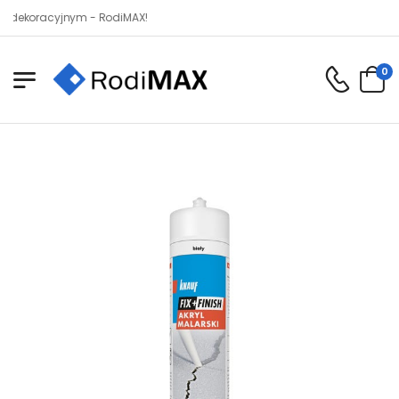
oracyjnym - RodiMAX!
0