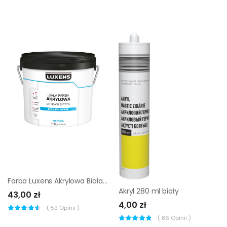
Farba Luxens Akrylowa Biała 10 l
Akryl 280 ml biały
43,00 zł
4,00 zł
(
59
Opinii )
(
86
Opinii )