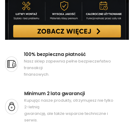
100% bezpieczna płatność
Nasz sklep zapewnia pełne bezpieczeństwo
transakcji
finansowych.
Minimum 2 lata gwarancji
Kupując nasze produkty, otrzymujesz nie tylko
2-letnią
gwarancję, ale także wsparcie techniczne i
serwis.