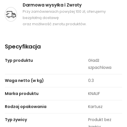
Darmowa wysyłka i Zwroty
Przy zamówieniach powyżej 100 zł, oferujemy
bezpłatną dostawę
oraz możliwość zwrotu produktów.
Specyfikacja
Typ produktu
Gładź
szpachlowa
Waga netto (w kg)
0.3
Marka produktu
KNAUF
Rodzaj opakowania
Kartusz
Typ żywicy
Produkt bez
żywicy