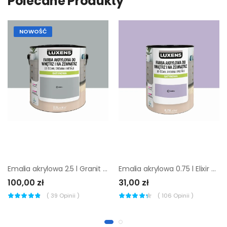
Polecane Produkty
NOWOŚĆ
Emalia akrylowa 2.5 l Granit 4 Satynowa
Emalia akrylowa 0.75 l Elixir 6 Satynowa
100,00 zł
31,00 zł
(
39
Opinii )
(
106
Opinii )