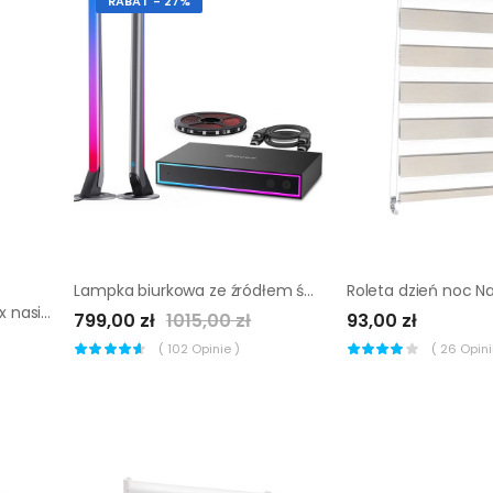
RABAT - 27%
Lampka biurkowa ze źródłem światła H6601311 GOVEE
Aksamitka rozpierzchła mix nasiona tradycyjne W.Legutko
799,00 zł
1015,00 zł
93,00 zł
(
102
Opinie )
(
26
Opinii