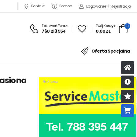
Kontakt
Pomoc
Logowanie
/
Rejestracja
Zadzwoń Teraz:
Twój Koszyk:
0
760 213 554
0.00 ZŁ
Oferta Specjalna
nasiona
U
K