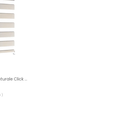
Roleta dzień noc Naturale Click 106 x 140 cm beżowa
 )