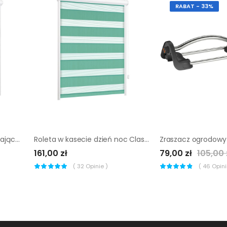
RABAT - 33%
Roleta w kasecie zaciemniająca Silver lód 63 x 150 cm lewa
Roleta w kasecie dzień noc Classic turkusowa 87 x 150 cm prawa
161,00 zł
79,00 zł
105,00 
(
32
Opinie )
(
46
Opinii