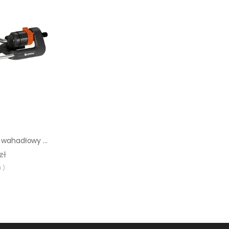
Zraszacz ogrodowy wahadłowy Aqua S Gardena
zł
 )