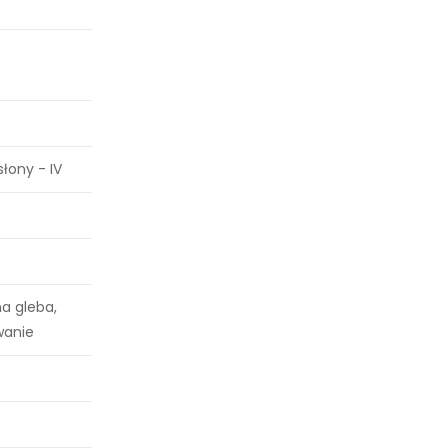
słony - IV
a gleba,
wanie