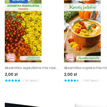
NOWOŚĆ
Aksamitka wąskolistna mix nasiona tradycyjne W.Legutko
2,00 zł
2,00 zł
(
39
Opinii )
(
106
Opinii )