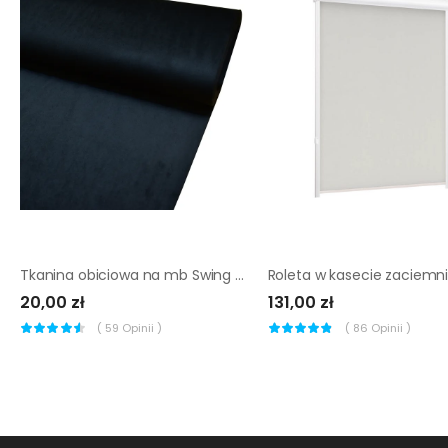
Tkanina obiciowa na mb Swing czarna szer. 145 cm
20,00 zł
131,00 zł
(
59
Opinii )
(
86
Opinii )