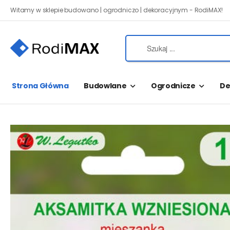
Witamy w sklepie budowano | ogrodniczo | dekoracyjnym - RodiMAX!
Strona Główna
Budowlane
Ogrodnicze
De