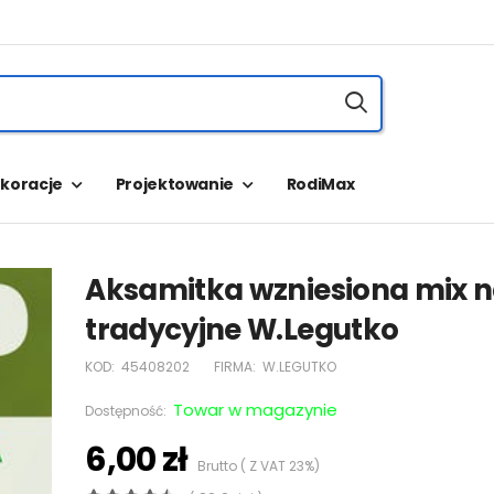
koracje
Projektowanie
RodiMax
Aksamitka wzniesiona mix 
tradycyjne W.Legutko
KOD:
45408202
FIRMA:
W.LEGUTKO
Towar w magazynie
Dostępność:
6,00 zł
Brutto ( Z VAT 23%)