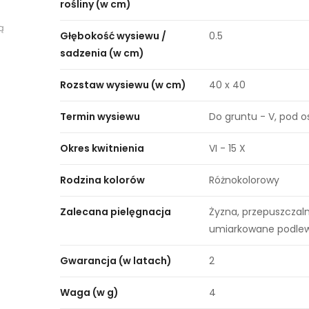
rośliny (w cm)
ą
Głębokość wysiewu /
0.5
sadzenia (w cm)
Rozstaw wysiewu (w cm)
40 x 40
Termin wysiewu
Do gruntu - V, pod o
Okres kwitnienia
VI - 15 X
Rodzina kolorów
Różnokolorowy
Zalecana pielęgnacja
Żyzna, przepuszczaln
umiarkowane podle
Gwarancja (w latach)
2
Waga (w g)
4