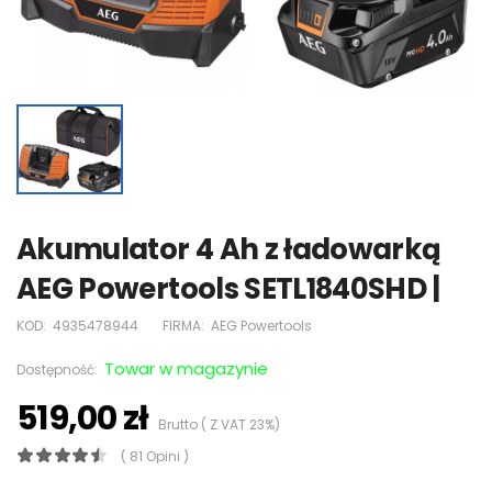
Akumulator 4 Ah z ładowarką
AEG Powertools SETL1840SHD |
KOD:
4935478944
FIRMA:
AEG Powertools
Towar w magazynie
Dostępność:
519,00 zł
Brutto ( Z VAT 23%)
( 81 Opini )