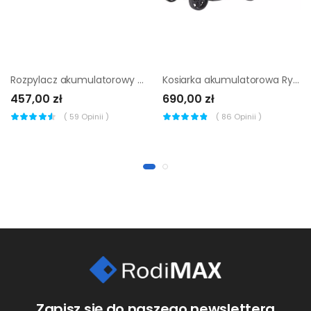
Rozpylacz akumulatorowy Ryobi RY18FGA-0
Kosiarka akumulatorowa Ryobi OLM1833B ▷
457,00 zł
690,00 zł
(
59
Opinii )
(
86
Opinii )
Zapisz się do naszego newslettera