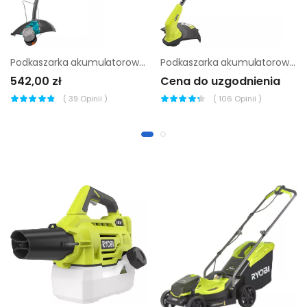
Podkaszarka akumulatorowa Gardena PowerCut Li-40/30
Podkaszarka akumulatorowa Ryobi RY36LT33A-120 |
542,00 zł
Cena do uzgodnienia
(
39
Opinii )
(
106
Opinii )