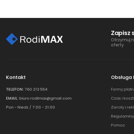
Zapisz 
Otrzymuj n
oferty
Kontakt
Obsługa 
TELEFON:
760 213 554
Formy płatn
EMAIL:
biuro.rodimax@gmail.com
Czas i kosz
Pon - Niedz / 7:00 - 21:00
Zwroty i re
Regulaminy
Pomoc