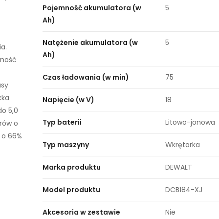
Pojemność akumulatora (w
5
Ah)
Natężenie akumulatora (w
5
a.
Ah)
tność
Czas ładowania (w min)
75
asy
kka
Napięcie (w V)
18
o 5,0
Typ baterii
Litowo-jonowa
orów o
T o 66%
Typ maszyny
Wkrętarka
Marka produktu
DEWALT
Model produktu
DCB184-XJ
Akcesoria w zestawie
Nie