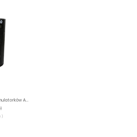
Ładowarka do akumulatorków AA/AAA/C/D/9V LEXMAN
ł
 )