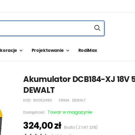
koracje
Projektowanie
RodiMax
Akumulator DCB184-XJ 18V 
DEWALT
KOD:
80052490
FIRMA:
DEWALT
Towar w magazynie
Dostępność:
324,00 zł
Brutto ( Z VAT 23%)