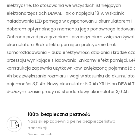
elektryczne. Do stosowania we wszystkich istniejących
elektronarzędziach DEWALT XR o napięciu 18 V. Wskaźnik
naładowania LED pomaga w dysponowaniu akumulatorem i
doborem optymalnego momentu jego ponownego ładowani
Ochrona przed przegrzaniem i przeciążeniem zwiększa żywo
akumulatora. Brak efektu pamięci i praktycznie brak
samorozładowania - duża efektywność działania i krótkie cz
przestoju wynikające z ładowania. Znikomy efekt pamięci. Le
konstrukcja zapewnia użytkownikowi zwiększoną pojemność d
Ah bez zwiększania rozmiaru i wagi w stosunku do akumulat
pojemności 3,0 Ah. Nowy akumulator 5,0 Ah XR Li-Ion DEWAL
dłuższym czasie pracy niż standardowy akumulator 3,0 Ah.
100% bezpieczna płatność
Nasz sklep zapewnia pełne bezpieczeństwo
transakcji
finansowych.