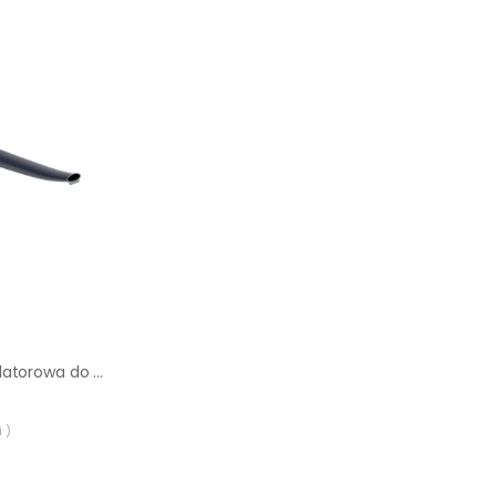
Dmuchawa akumulatorowa do liści Sterwins Solo 20V
 )