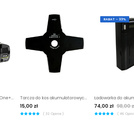
RABAT - 33%
Akumulator 18V 2Ah Ryobi One+ RB1820C
Tarcza do kos akumulatorowych 40VBC2-30BLD.1 Sterwins
15,00 zł
74,00 zł
98,00 z
(
32
Opinie )
(
46
Opinii