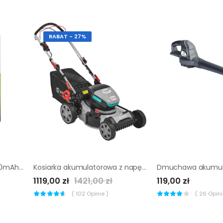
RABAT - 27%
Akumulator L2 HR6 AA 2500mAh 4 szt. LEXMAN
Kosiarka akumulatorowa z napędem Sterwins 40V 5 Ah
1119,00 zł
1421,00 zł
119,00 zł
(
102
Opinie )
(
26
Opinii