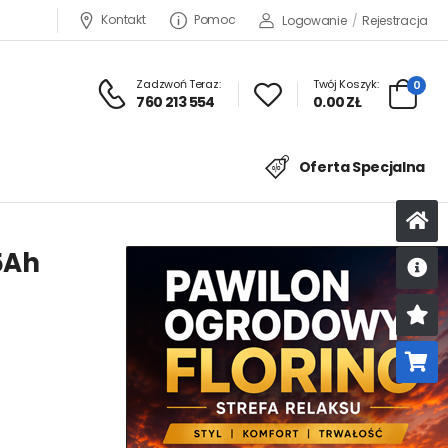
Kontakt
Pomoc
Logowanie
/
Rejestracja
Zadzwoń Teraz:
Twój Koszyk:
0
760 213 554
0.00 ZŁ
Oferta Specjalna
5Ah
U
K