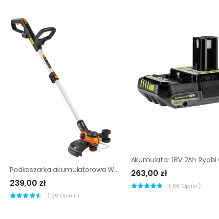
Podkaszarka akumulatorowa Worx 20V 30cm 2Ah
263,00 zł
239,00 zł
(
86
Opinii )
(
59
Opinii )