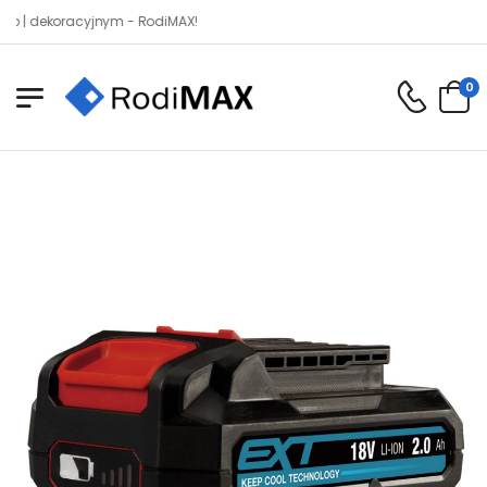
koracyjnym - RodiMAX!
0