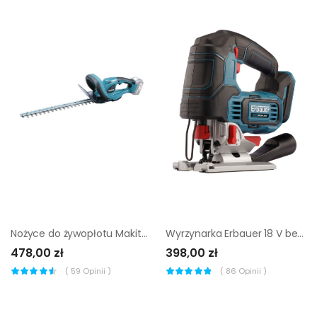
Nożyce do żywopłotu Makita akumulatorowe 480 mm
Wyrzynarka Erbauer 18 V bez akumulatora
478,00 zł
398,00 zł
(
59
Opinii )
(
86
Opinii )