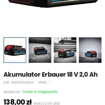
Akumulator Erbauer 18 V 2,0 Ah
KOD:
3663602799214
FIRMA:
-
Towar w magazynie
Dostępność:
138,00 zł
Brutto ( Z VAT 23%)