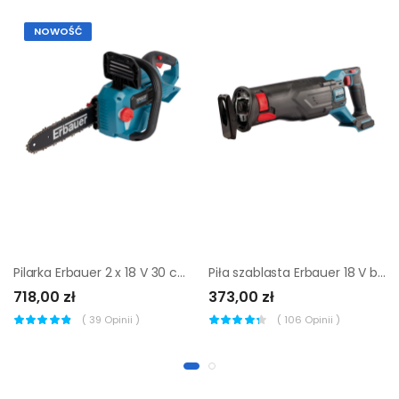
NOWOŚĆ
Pilarka Erbauer 2 x 18 V 30 cm bez akumulatora
Piła szablasta Erbauer 18 V bez akumulatora
718,00 zł
373,00 zł
(
39
Opinii )
(
106
Opinii )