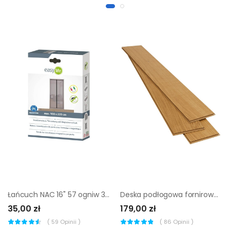
Łańcuch NAC 16" 57 ogniw 3/8" x 1,3 mm
Deska podłogowa fornirowana Zip Podłoga Beskidzka Dąb Natura lakierowana 1,52 m2
35,00 zł
179,00 zł
(
59
Opinii )
(
86
Opinii )