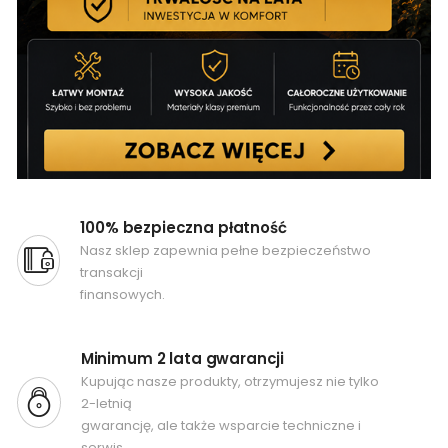
100% bezpieczna płatność
Nasz sklep zapewnia pełne bezpieczeństwo
transakcji
finansowych.
Minimum 2 lata gwarancji
Kupując nasze produkty, otrzymujesz nie tylko
2-letnią
gwarancję, ale także wsparcie techniczne i
serwis.