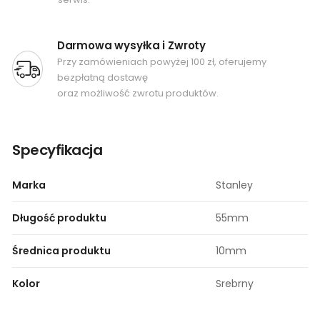
Darmowa wysyłka i Zwroty
Przy zamówieniach powyżej 100 zł, oferujemy
bezpłatną dostawę
oraz możliwość zwrotu produktów.
Specyfikacja
Marka
Stanley
Długość produktu
55mm
Średnica produktu
10mm
Kolor
Srebrny