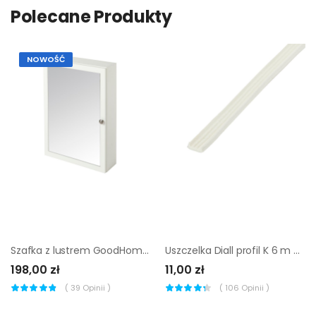
Polecane Produkty
NOWOŚĆ
Szafka z lustrem GoodHome Perma 50 x 70 x 15 cm biała
Uszczelka Diall profil K 6 m 9 mm biała
198,00 zł
11,00 zł
(
39
Opinii )
(
106
Opinii )