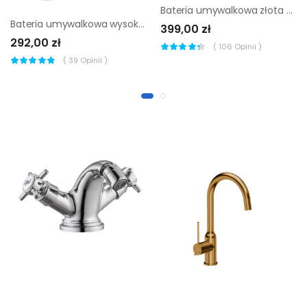
Bateria umywalkowa złota Remo Gold Valvex
Bateria umywalkowa wysoka złota Charm Sensea
399,00 zł
292,00 zł
(
106
Opinii )
(
39
Opinii )