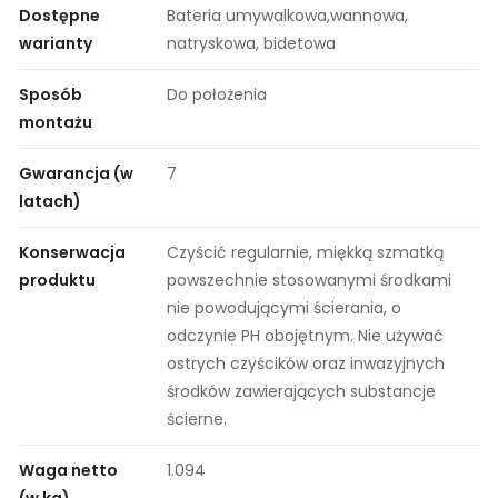
Dostępne
Bateria umywalkowa,wannowa,
warianty
natryskowa, bidetowa
Sposób
Do położenia
montażu
Gwarancja (w
7
latach)
Konserwacja
Czyścić regularnie, miękką szmatką
produktu
powszechnie stosowanymi środkami
nie powodującymi ścierania, o
odczynie PH obojętnym. Nie używać
ostrych czyścików oraz inwazyjnych
środków zawierających substancje
ścierne.
Waga netto
1.094
(w kg)