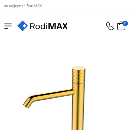
yjnym - RodiMAX!
0