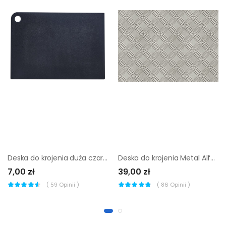
Deska do krojenia duża czarna Plast Team
Deska do krojenia Metal Alfa-Cer
7,00 zł
39,00 zł
(
59
Opinii )
(
86
Opinii )