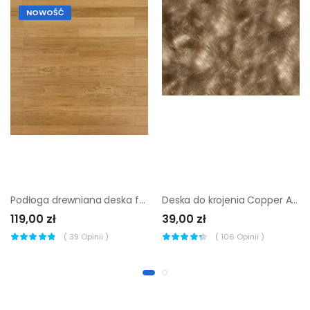
NOWOŚĆ
Podłoga drewniana deska fornirowana Dąb Selekt 1-lamelowa lakier mat 8.5 mm Carpathia
Deska do krojenia Copper Alfa-Cer
119,00 zł
39,00 zł
(
39
Opinii )
(
106
Opinii )