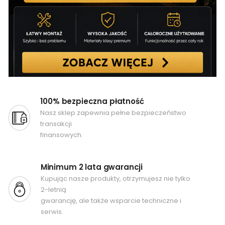
100% bezpieczna płatność
Nasz sklep zapewnia pełne bezpieczeństwo
transakcji
finansowych.
Minimum 2 lata gwarancji
Kupując nasze produkty, otrzymujesz nie tylko
2-letnią
gwarancję, ale także wsparcie techniczne i
serwis.