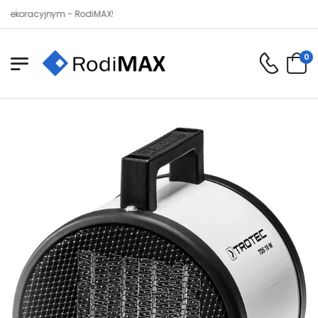
acyjnym - RodiMAX!
0