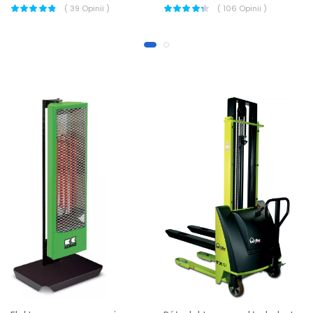
(
39
Opinii )
(
106
Opinii )