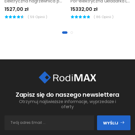
Elektryczna nagrzewnica powietrza Remko EST
Pół-elektryczna układarka Lifter by Pramac TX 12/35 1150x560
1527,00 zł
15332,00 zł
(
59
Opinii )
(
86
Opinii )
Zapisz się do naszego newslettera
Otrzymuj najświeższe informacje, wyprzedaże i
oferty
WYŚLIJ