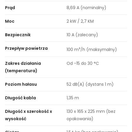
Prąd
8,69 A (nominalny)
Moc
2 kW / 2,7 KM
Bezpiecznik
10 A (zalecany)
Przepływ powietrza
³
100 m
/h (maksymalny)
Zakres działania
Od -15 do 30 °C
(temperatura)
Poziom hałasu
52 dB(A) (dystans 1 m)
Długość kabla
1,35 m
Długość x szerokość x
130 x 165 x 225 mm (bez
wysokość
opakowania)