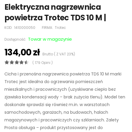
Elektryczna nagrzewnica
powietrza Trotec TDS 10 M |
KOD:
1410000050
FIRMA:
Trotec
Towar w magazynie
Dostępność:
134,00 zł
Brutto ( Z VAT 23%)
( 179 Opini )
Cicha i przenośna nagrzewnica powietrza TDS 10 M marki
Trotec jest idealna do ogrzewania pomieszczeń
mieszkalnych i pracowniczych (uzyskiwane ciepło bez
zjawiska kondensacji wody – brak zużycia tlenu). Model ten
doskonale sprawdzi się również m.in. w warsztatach
samochodowych, garażach, na budowach, halach
magazynowych i pracowniczych czy szklarniach. Zalety
Prosta obsługa – produkt przystosowany jest do