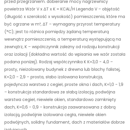
przed przegrzaniem. dobieranie mocy nagrzewnicy
powietrza Wzór V x ΔT x K = KCAL/H Legenda V – objętość
(długość x szerokość x wysokość) pomieszczenia, które ma
być ogrzane w m³, ΔT – wymagany przyrost temperatury
(°C); jest to różnica pomiędzy żądaną temperaturą
wewnątrz pomieszczenia, a temperaturą występującą na
zewnątrz, K – współczynnik zależny od rodzaju konstrukcji
oraz izolacji (dokładna wartość do wpisania we wzór została
podana poniżej). Rodzaj współczynnika K K=3,0 - 4,0 –
prosty, nieizolowany budynek z drewna lub blachy falistej,
K=2,0 - 2,9 – prosta, słabo izolowana konstrukcja,
pojedyncza warstwa z cegieł, proste okna i dach, K=1,0 - 1,9
– konstrukcja standardowa ze słabą izolacją, podwójna
warstwa cegieł, niewiele okien, standardowo zamknięty
dach, K=0,6 - 0,9 – konstrukcja zaawansowana z dobrą
izolacją, podwójnie izolowana cegła, niewiele okien
podwójnych, solidny fundament, dach z materiałów dobrze
izolujących.