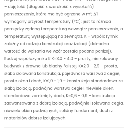
– objętość (długość x szerokość x wysokość)
pomieszczenia, które ma być ogrzane w m³, ΔT –
wymagany przyrost temperatury (°C); jest to różnica
pomiędzy żądaną temperaturą wewnątrz pomieszczenia, a
temperaturą występującą na zewnątrz, K – współczynnik
zależny od rodzaju konstrukcji oraz izolacji (dokładna
wartość do wpisania we wzór została podana poniżej).
Rodzaj współczynnika K K=3,0 - 4,0 – prosty, nieizolowany
budynek z drewna lub blachy falistej, K=2,0 - 2,9 – prosta,
słabo izolowana konstrukcja, pojedyncza warstwa z cegieł,
proste okna i dach, K=1,0 - 1,9 – konstrukcja standardowa ze
słabą izolacją, podwójna warstwa cegieł, niewiele okien,
standardowo zamknięty dach, K=0,6 - 0,9 – konstrukcja
zaawansowana z dobrą izolacją, podwójnie izolowana cegła,
niewiele okien podwójnych, solidny fundament, dach z
materiałów dobrze izolujących.