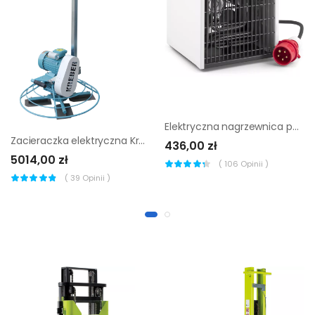
Elektryczna nagrzewnica powietrza Trotec TDS 30
Zacieraczka elektryczna Kreber K-600 E
436,00 zł
5014,00 zł
(
106
Opinii )
(
39
Opinii )