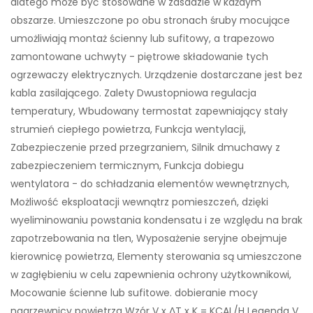
dlatego może być stosowane w zasadzie w każdym
obszarze. Umieszczone po obu stronach śruby mocujące
umożliwiają montaż ścienny lub sufitowy, a trapezowo
zamontowane uchwyty - piętrowe składowanie tych
ogrzewaczy elektrycznych. Urządzenie dostarczane jest bez
kabla zasilającego. Zalety Dwustopniowa regulacja
temperatury, Wbudowany termostat zapewniający stały
strumień ciepłego powietrza, Funkcja wentylacji,
Zabezpieczenie przed przegrzaniem, Silnik dmuchawy z
zabezpieczeniem termicznym, Funkcja dobiegu
wentylatora - do schładzania elementów wewnętrznych,
Możliwość eksploatacji wewnątrz pomieszczeń, dzięki
wyeliminowaniu powstania kondensatu i ze względu na brak
zapotrzebowania na tlen, Wyposażenie seryjne obejmuje
kierownicę powietrza, Elementy sterowania są umieszczone
w zagłębieniu w celu zapewnienia ochrony użytkownikowi,
Mocowanie ścienne lub sufitowe. dobieranie mocy
nagrzewnicy powietrza Wzór V x ΔT x K = KCAL/H Legenda V