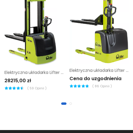
Elektryczna układarka Lifter by Pramac RX 10/16 GEL 1153x560
Elektryczna układarka Lifter by Pramac LX 16/25 1150x560
Cena do uzgodnienia
28215,00 zł
(
86
Opinii )
(
59
Opinii )