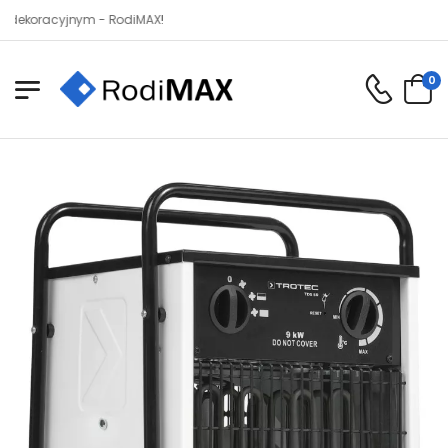
acyjnym - RodiMAX!
0