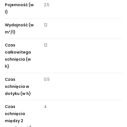
Pojemność (w
2.5
l)
Wydajność (w
12
m²/l)
Czas
12
całkowitego
schnięcia (w
h)
Czas
0.5
schnięcia w
dotyku (w h)
Czas
4
schnięcia
między 2