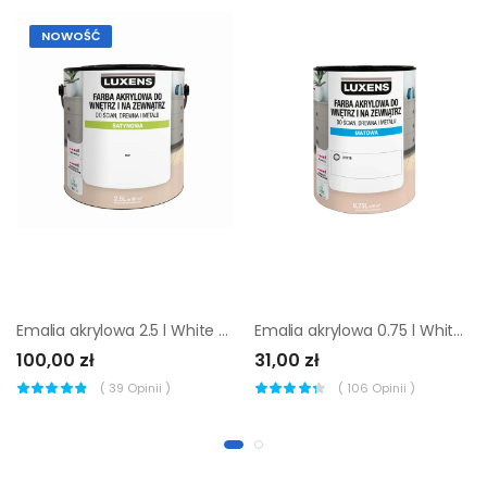
NOWOŚĆ
Emalia akrylowa 2.5 l White Satynowa Luxens
Emalia akrylowa 0.75 l White Matowa Luxens
100,00 zł
31,00 zł
(
39
Opinii )
(
106
Opinii )