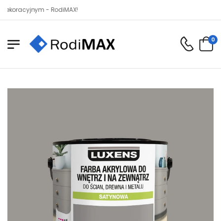
cyjnym - RodiMAX!
0