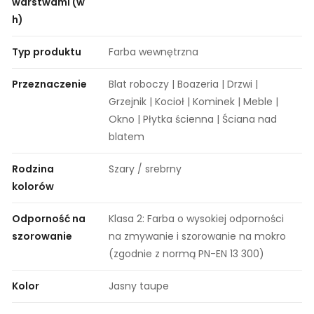
warstwami (w
h)
Typ produktu
Farba wewnętrzna
Przeznaczenie
Blat roboczy | Boazeria | Drzwi |
Grzejnik | Kocioł | Kominek | Meble |
Okno | Płytka ścienna | Ściana nad
blatem
Rodzina
Szary / srebrny
kolorów
Odporność na
Klasa 2: Farba o wysokiej odporności
szorowanie
na zmywanie i szorowanie na mokro
(zgodnie z normą PN-EN 13 300)
Kolor
Jasny taupe