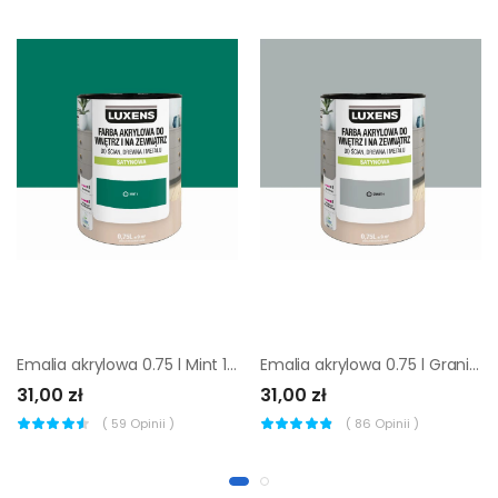
Emalia akrylowa 0.75 l Mint 1 Satynowa
Emalia akrylowa 0.75 l Granit 4 Satynowa
31,00 zł
31,00 zł
(
59
Opinii )
(
86
Opinii )