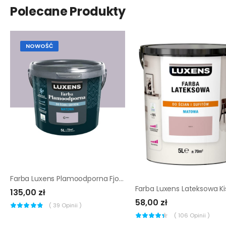
Polecane Produkty
NOWOŚĆ
Farba Luxens Plamoodporna Fjog 6 5 l
Farba Luxens Lateksowa Kis
135,00 zł
58,00 zł
(
39
Opinii )
(
106
Opinii )