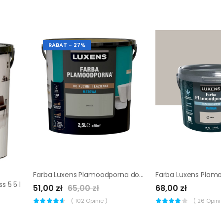
RABAT - 27%
Farba Luxens Plamoodporna do kuchni i łazienki Smoke 5 2.5 l
s 5 5 l
51,00 zł
65,00 zł
68,00 zł
(
102
Opinie )
(
26
Opinii