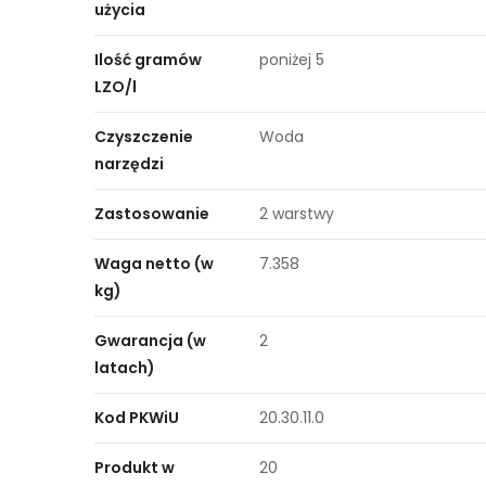
użycia
Ilość gramów
poniżej 5
LZO/l
Czyszczenie
Woda
narzędzi
Zastosowanie
2 warstwy
Waga netto (w
7.358
kg)
Gwarancja (w
2
latach)
Kod PKWiU
20.30.11.0
Produkt w
20