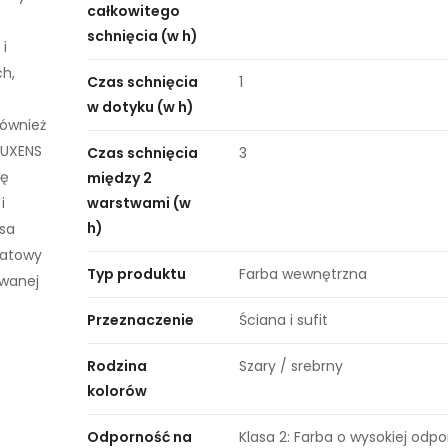
całkowitego
schnięcia (w h)
i
h,
Czas schnięcia
1
w dotyku (w h)
również
LUXENS
Czas schnięcia
3
ię
między 2
i
warstwami (w
h)
sa
Matowy
Typ produktu
Farba wewnętrzna
owanej
Przeznaczenie
Ściana i sufit
Rodzina
Szary / srebrny
kolorów
Odporność na
Klasa 2: Farba o wysokiej odp