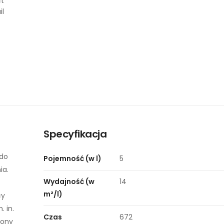
Specyfikacja
 do
Pojemność (w l)
5
ia.
Wydajność (w
14
m²/l)
cy
 in.
Czas
672
rony