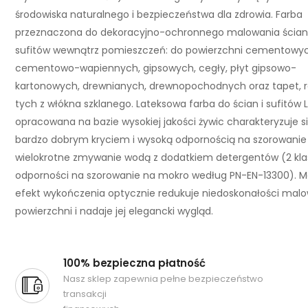
środowiska naturalnego i bezpieczeństwa dla zdrowia. Farba
przeznaczona do dekoracyjno-ochronnego malowania ścian 
sufitów wewnątrz pomieszczeń: do powierzchni cementowyc
cementowo-wapiennych, gipsowych, cegły, płyt gipsowo-
kartonowych, drewnianych, drewnopochodnych oraz tapet, 
tych z włókna szklanego. Lateksowa farba do ścian i sufitów 
opracowana na bazie wysokiej jakości żywic charakteryzuje s
bardzo dobrym kryciem i wysoką odpornością na szorowanie 
wielokrotne zmywanie wodą z dodatkiem detergentów (2 kla
odporności na szorowanie na mokro według PN-EN-13300). 
efekt wykończenia optycznie redukuje niedoskonałości mal
powierzchni i nadaje jej elegancki wygląd.
100% bezpieczna płatność
Nasz sklep zapewnia pełne bezpieczeństwo
transakcji