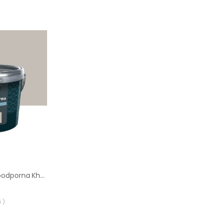
Farba Luxens Plamoodporna Khol 6 2.5 l
 )