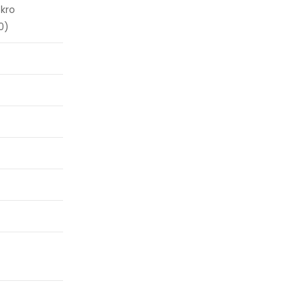
kro
0)