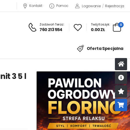
Kontakt
Pomoc
Logowanie
/
Rejestracja
Zadzwoń Teraz:
Twój Koszyk:
0
760 213 554
0.00 ZŁ
Oferta Specjalna
t 3 5 l
U
K