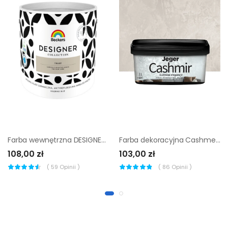
Farba wewnętrzna DESIGNER COLLECTION 2.5 l Trust BECKERS
Farba dekoracyjna Cashmere Angora 1 l Jeger
108,00 zł
103,00 zł
(
59
Opinii )
(
86
Opinii )