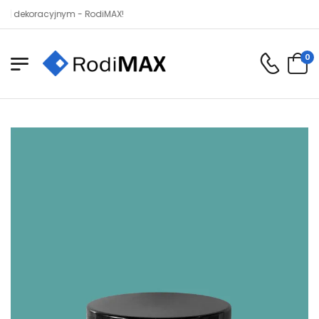
koracyjnym - RodiMAX!
0