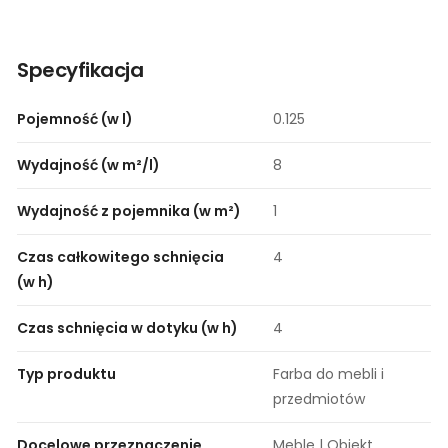
Specyfikacja
Pojemność (w l)
0.125
Wydajność (w m²/l)
8
Wydajność z pojemnika (w m²)
1
Czas całkowitego schnięcia
4
(w h)
Czas schnięcia w dotyku (w h)
4
Typ produktu
Farba do mebli i
przedmiotów
Docelowe przeznaczenie
Meble | Obiekt