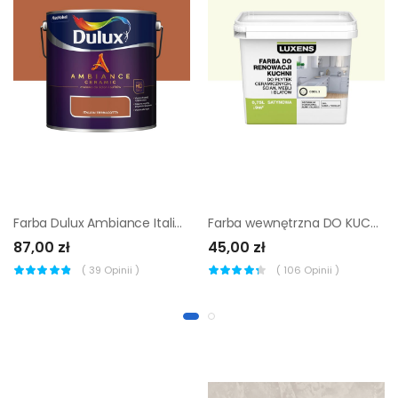
Farba Dulux Ambiance Italian terracotta 2.5 l
Farba wewnętrzna DO KUCHNI Cool 3 LUXENS
87,00 zł
45,00 zł
(
39
Opinii )
(
106
Opinii )