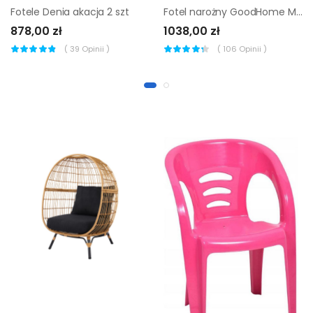
Fotele Denia akacja 2 szt
Fotel narożny GoodHome Moala szary
878,00 zł
1038,00 zł
(
39
Opinii )
(
106
Opinii )