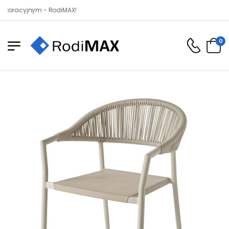
cyjnym - RodiMAX!
0