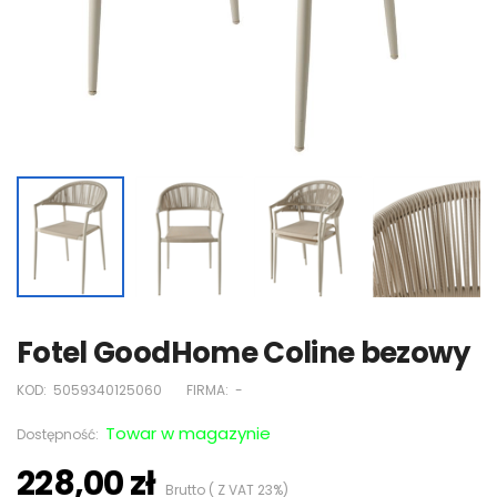
Fotel GoodHome Coline bezowy
KOD:
5059340125060
FIRMA:
-
Towar w magazynie
Dostępność:
228,00 zł
Brutto ( Z VAT 23%)