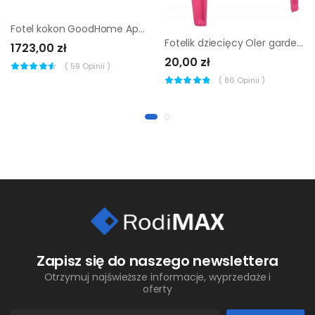
Fotel kokon GoodHome Apolima
Fotelik dziecięcy Oler garden różowe
1723,00 zł
20,00 zł
(
59
Opinii )
(
86
Opinii )
Zapisz się do naszego newslettera
Otrzymuj najświeższe informacje, wyprzedaże i
oferty