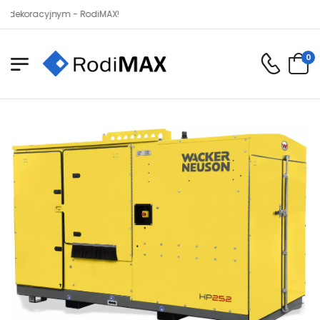
oracyjnym - RodiMAX!
0