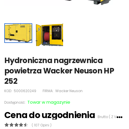
Hydroniczna nagrzewnica
powietrza Wacker Neuson HP
252
KOD:
5000620249
FIRMA:
Wacker Neuson
Towar w magazynie
Dostępność:
Cena do uzgodnienia
Brutto ( Z VAT 23%)
( 107 Opini )