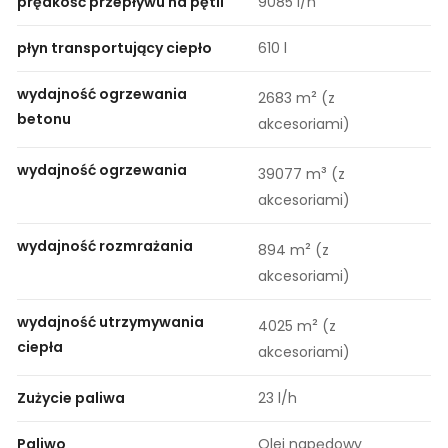
prędkość przepływu na pętli
9085 l/h
płyn transportujący ciepło
610 l
wydajność ogrzewania
²
2683 m
(z
betonu
akcesoriami)
wydajność ogrzewania
³
39077 m
(z
akcesoriami)
wydajność rozmrażania
²
894 m
(z
akcesoriami)
wydajność utrzymywania
²
4025 m
(z
ciepła
akcesoriami)
Zużycie paliwa
23 l/h
Paliwo
Olej napędowy