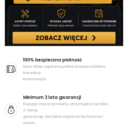
100% bezpieczna płatność
Nasz sklep zapewnia pełne bezpieczeństwo
transakcji
finansowych.
Minimum 2 lata gwarancji
Kupując nasze produkty, otrzymujesz nie tylko
2-letnią
gwarancję, ale także wsparcie techniczne i
serwis.