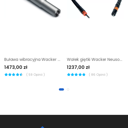
Buława wibracyjna Wacker Neuson H45 HA 45 mm
Wałek giętki Wacker Neuson SM 2-S 2 m
1473,00 zł
1237,00 zł
(
59
Opinii )
(
86
Opinii )