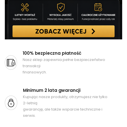
100% bezpieczna płatność
Nasz sklep zapewnia pełne bezpieczeństwo
transakcji
finansowych.
Minimum 2 lata gwarancji
Kupując nasze produkty, otrzymujesz nie tylko
2-letnią
gwarancję, ale także wsparcie techniczne i
serwis.