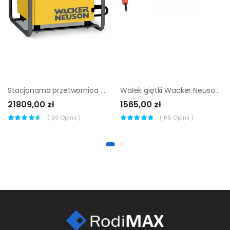
Stacjonarna przetwornica Wacker Neuson FUE 10/250/200
Wałek giętki Wacker Neuson SM 5-E 5 m
21809,00 zł
1565,00 zł
(
59
Opinii )
(
86
Opinii )