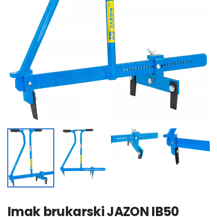
Imak brukarski JAZON IB50