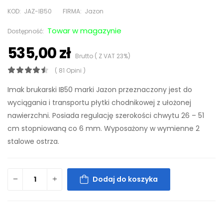
KOD:
JAZ-IB50
FIRMA:
Jazon
Towar w magazynie
Dostępność:
535,00 zł
Brutto ( Z VAT 23%)
( 81 Opini )
Imak brukarski IB50 marki Jazon przeznaczony jest do
wyciągania i transportu płytki chodnikowej z ułożonej
nawierzchni. Posiada regulację szerokości chwytu 26 – 51
cm stopniowaną co 6 mm. Wyposażony w wymienne 2
stalowe ostrza.
Dodaj do koszyka