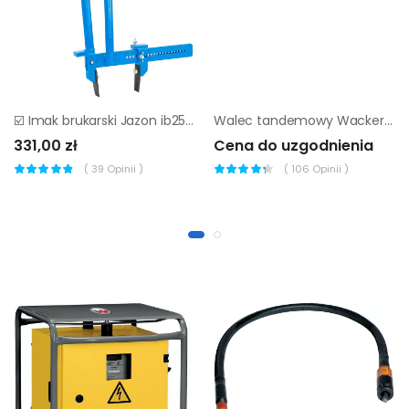
☑️ Imak brukarski Jazon ib25 ▷▷
Walec tandemowy Wacker Neuson RD7 He GUARDS
331,00 zł
Cena do uzgodnienia
(
39
Opinii )
(
106
Opinii )