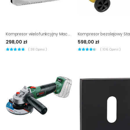
Kompresor wielofunkcyjny MacAllister 1,5 HP/1100 W
298,00 zł
598,00 zł
(
39
Opinii )
(
106
Opinii )