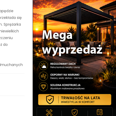
apędzie
przekłada się
n. Sprężarka
niewielkich
zczeniu
eż do
o
 dmuchanych