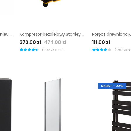
Kompresor bezolejowy Stanley 24 l 10 bar 2 KM
Kompresor bezolejowy Stanley 5 l 0,5 KM
373,00 zł
474,00 zł
111,00 zł
(
102
Opinie )
(
26
Opinii
RABAT - 33%