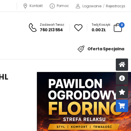
Kontakt
Pomoc
Logowanie
/
Rejestracja
Zadzwoń Teraz:
Twój Koszyk:
0
760 213 554
0.00 ZŁ
Oferta Specjalna
HL
U
K