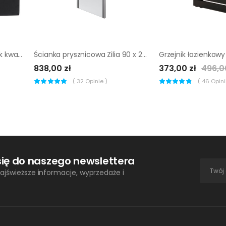
Szyld drzwiowy Verso Qubik kwadratowy na klucz czarny
Ścianka prysznicowa Zilia 90 x 200 cm inox/szkło transparentne
838,00 zł
373,00 zł
496,0
(
32
Opinie )
(
46
Opinii
się do naszego newslettera
ajświeższe informacje, wyprzedaże i