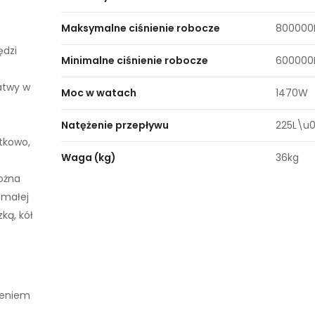
Maksymalne ciśnienie robocze
800000
ędzi
Minimalne ciśnienie robocze
600000
łatwy w
Moc w watach
1470W
Natężenie przepływu
225L\u
tkowo,
Waga (kg)
36kg
ożna
 małej
ką, kół
żeniem