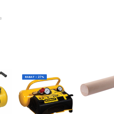
ą
RABAT - 27%