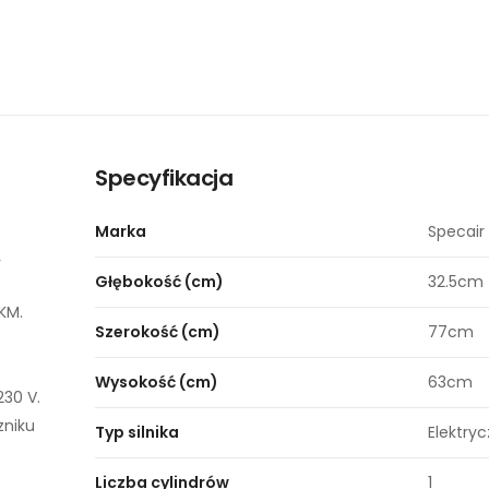
Specyfikacja
Marka
Specair
L
Głębokość (cm)
32.5cm
KM.
Szerokość (cm)
77cm
Wysokość (cm)
63cm
230 V.
zniku
Typ silnika
Elektry
Liczba cylindrów
1