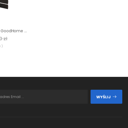
Grzejnik łazienkowy GoodHome Boxwood 90 x 50 cm czarny
0 zł
 )
WYŚLIJ