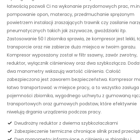
łatwością pozwoli Ci na wykonanie przydomowych prac, m.in
pompowanie opon, materacy, przedmuchanie sprężonym
powietrzem instalacji zraszających trawnik czy zasilanie narz
pneumatycznych takich jak zszywacze, gwoździarki itp.
Zastosowanie 50 l zbiornika sprawia, że kompresor jest lekki, 
transporcie oraz nie zabierze dużo miejsca w twoim garażu.
Kompresor wyposażony został w filtr ssawny, zawór zwrotny,
reduktor, wyłącznik ciśnieniowy oraz dwa szybkozłącza. Doda
dwa manometry wskazują wartość ciśnienia. Całość
zabezpieczona jest zaworem bezpieczeństwa. Kompresor m
łatwo transportować w miejsce pracy, a to wszystko zasługa
pojemności zbiornika, wygodnego uchwytu z gumowaną rącz
transportowych oraz gumowych podstaw, które efektywnie
niwelują drgania urządzenia podczas pracy.
Dwudrożny reduktor z dwiema szybkozłaczkami
Zabezpieczenie termiczne chroniące silnik przed przecią
Dwa manometry informujące o ciśnieniu w zbiorniku i