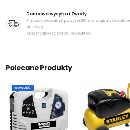
Darmowa wysyłka i Zwroty
Przy zamówieniach powyżej 100 zł, oferujemy bezpłatn
dostawę
oraz możliwość zwrotu produktów.
Polecane Produkty
NOWOŚĆ