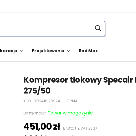
koracje
Projektowanie
RodiMax
Kompresor tłokowy Specair 
275/50
KOD:
8712418175974
FIRMA:
-
Towar w magazynie
Dostępność:
451,00 zł
Brutto ( Z VAT 23%)