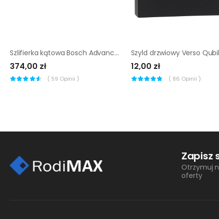
Szlifierka kątowa Bosch Advanced 18 V 125 mm bez akumulatora
374,00 zł
12,00 zł
(
59
Opinii )
(
86
Opinii )
Zapisz 
Otrzymuj n
oferty