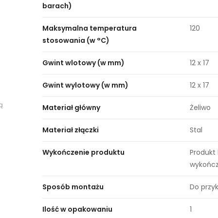
barach)
Maksymalna temperatura
120
stosowania (w °C)
Gwint wlotowy (w mm)
12 x 17
Gwint wylotowy (w mm)
12 x 17
ą
Materiał główny
Żeliwo
Materiał złączki
Stal
Wykończenie produktu
Produkt
wykończ
Sposób montażu
Do przy
Ilość w opakowaniu
1