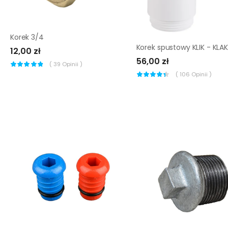
Korek 3/4
12,00 zł
56,00 zł
(
39
Opinii )
(
106
Opinii )