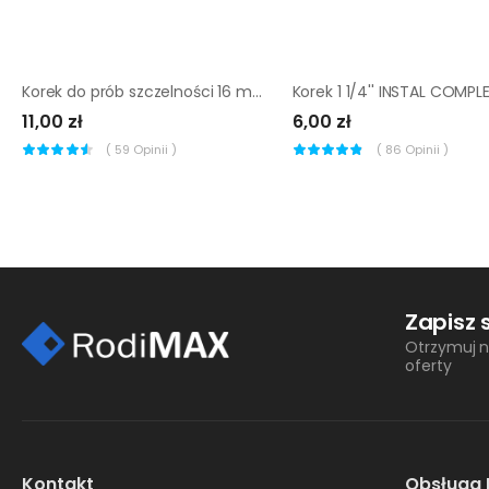
Korek do prób szczelności 16 mm 2 szt. INSTAL COMPLEX
Korek 1 1/4'' INSTAL COMPL
11,00 zł
6,00 zł
(
59
Opinii )
(
86
Opinii )
Zapisz 
Otrzymuj n
oferty
Kontakt
Obsługa 