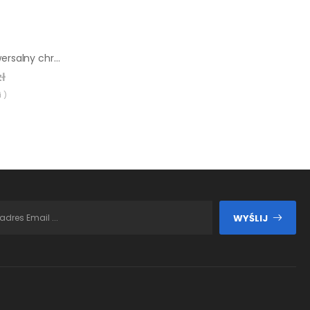
Korek KLIK KLAK uniwersalny chromowany do umywalki MCALPINE
zł
 )
WYŚLIJ