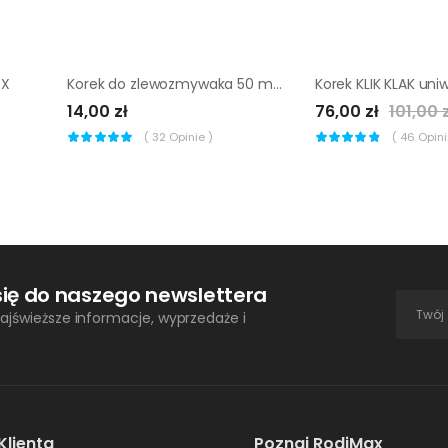
EX
Korek do zlewozmywaka 50 mm EQUATION
14,00 zł
76,00 zł
101,00 
(
32
Opinie )
(
46
Opinii
się do naszego newslettera
ajświeższe informacje, wyprzedaże i
Klienta
Poznaj RodiMax