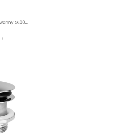
Korek spustowy do wanny GL0025 GERMANLINE
 )