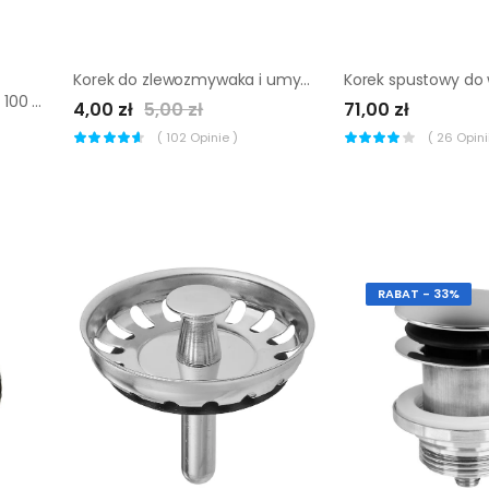
Korek do zlewozmywaka i umywalki UMYWALKOWY 43 mm EQUATION
Korek spustowy KLIK - KLAK 100 mm BB59 EQUATION
4,00 zł
5,00 zł
71,00 zł
(
102
Opinie )
(
26
Opinii
RABAT - 33%