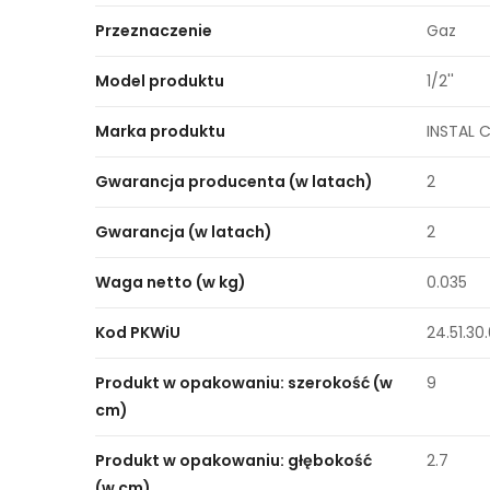
Przeznaczenie
Gaz
Model produktu
1/2''
Marka produktu
INSTAL 
Gwarancja producenta (w latach)
2
Gwarancja (w latach)
2
Waga netto (w kg)
0.035
Kod PKWiU
24.51.30
Produkt w opakowaniu: szerokość (w
9
cm)
Produkt w opakowaniu: głębokość
2.7
(w cm)