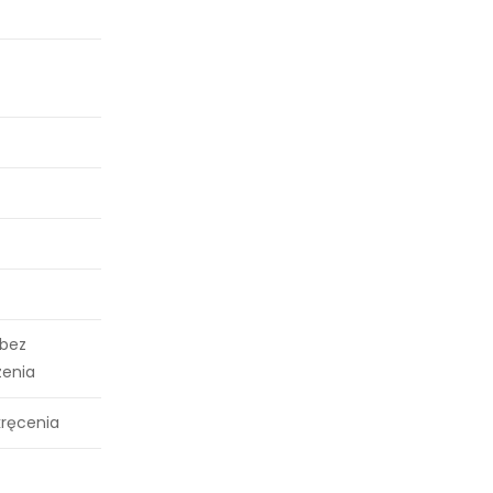
 bez
enia
kręcenia