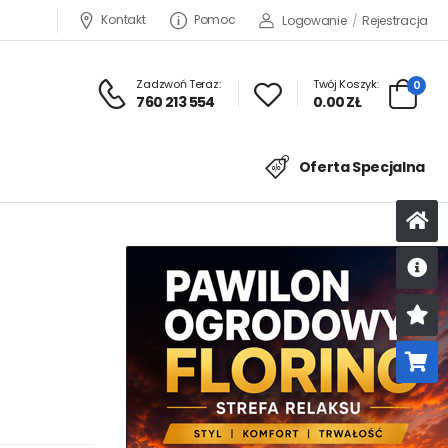
Kontakt
Pomoc
Logowanie
/
Rejestracja
Zadzwoń Teraz:
Twój Koszyk:
0
760 213 554
0.00 ZŁ
Oferta Specjalna
U
K