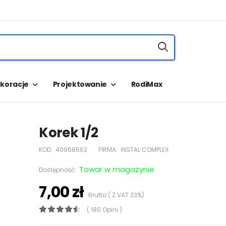
koracje
Projektowanie
RodiMax
Korek 1/2
KOD:
40968662
FIRMA:
INSTAL COMPLEX
Towar w magazynie
Dostępność:
7,00 zł
Brutto ( Z VAT 23%)
( 180 Opini )