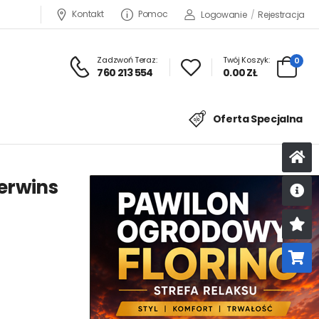
Kontakt
Pomoc
Logowanie
/
Rejestracja
Zadzwoń Teraz:
Twój Koszyk:
0
760 213 554
0.00 ZŁ
Oferta Specjalna
erwins
U
K