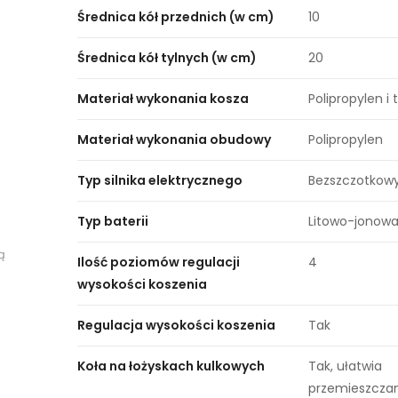
Średnica kół przednich (w cm)
10
Średnica kół tylnych (w cm)
20
Materiał wykonania kosza
Polipropylen i 
Materiał wykonania obudowy
Polipropylen
Typ silnika elektrycznego
Bezszczotkow
Typ baterii
Litowo-jonow
ą
Ilość poziomów regulacji
4
wysokości koszenia
Regulacja wysokości koszenia
Tak
Koła na łożyskach kulkowych
Tak, ułatwia
przemieszcza