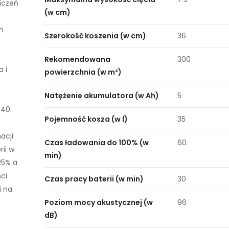
niczeń
(w cm)
h
Szerokość koszenia (w cm)
36
Rekomendowana
300
 i
powierzchnia (w m²)
Natężenie akumulatora (w Ah)
5
P40:
Pojemność kosza (w l)
35
acji
Czas ładowania do 100% (w
60
rii w
min)
25% a
ści
Czas pracy baterii (w min)
30
i na
Poziom mocy akustycznej (w
96
dB)