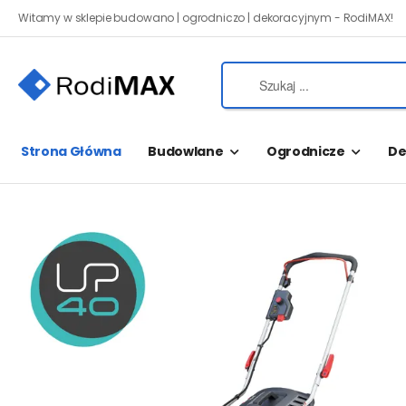
Witamy w sklepie budowano | ogrodniczo | dekoracyjnym - RodiMAX!
Strona Główna
Budowlane
Ogrodnicze
De