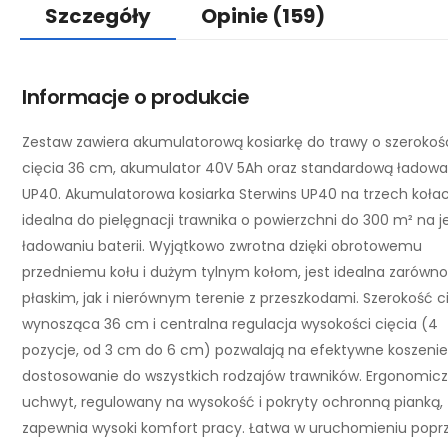
Szczegóły
Opinie
(159)
Informacje o produkcie
Zestaw zawiera akumulatorową kosiarkę do trawy o szerokoś
cięcia 36 cm, akumulator 40V 5Ah oraz standardową ładowa
UP40. Akumulatorowa kosiarka Sterwins UP40 na trzech kołac
idealna do pielęgnacji trawnika o powierzchni do 300 m² na
ładowaniu baterii. Wyjątkowo zwrotna dzięki obrotowemu
przedniemu kołu i dużym tylnym kołom, jest idealna zarówno
płaskim, jak i nierównym terenie z przeszkodami. Szerokość c
wynosząca 36 cm i centralna regulacja wysokości cięcia (4
pozycje, od 3 cm do 6 cm) pozwalają na efektywne koszenie 
dostosowanie do wszystkich rodzajów trawników. Ergonomic
uchwyt, regulowany na wysokość i pokryty ochronną pianką,
zapewnia wysoki komfort pracy. Łatwa w uruchomieniu popr