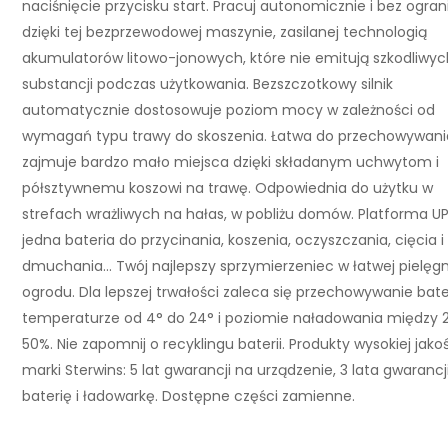
naciśnięcie przycisku start. Pracuj autonomicznie i bez ogra
dzięki tej bezprzewodowej maszynie, zasilanej technologią
akumulatorów litowo-jonowych, które nie emitują szkodliwyc
substancji podczas użytkowania. Bezszczotkowy silnik
automatycznie dostosowuje poziom mocy w zależności od
wymagań typu trawy do skoszenia. Łatwa do przechowywania
zajmuje bardzo mało miejsca dzięki składanym uchwytom i
półsztywnemu koszowi na trawę. Odpowiednia do użytku w
strefach wrażliwych na hałas, w pobliżu domów. Platforma U
jedna bateria do przycinania, koszenia, oczyszczania, cięcia i
dmuchania... Twój najlepszy sprzymierzeniec w łatwej pielęgn
ogrodu. Dla lepszej trwałości zaleca się przechowywanie bate
temperaturze od 4° do 24° i poziomie naładowania między 
50%. Nie zapomnij o recyklingu baterii. Produkty wysokiej jako
marki Sterwins: 5 lat gwarancji na urządzenie, 3 lata gwarancj
baterię i ładowarkę. Dostępne części zamienne.