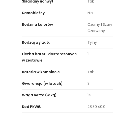
Składany uchwyt
Tak
Samobieżny
Nie
Rodzina kolorów
Czarny | Szary 
Czerwony
Rodzaj wyrzutu
Tylny
Liczba baterii dostarczonych
1
w zestawie
Bateria w komplecie
Tak
Gwarancja (w latach)
3
Waga netto (w kg)
14
Kod PKWiU
28.30.40.0