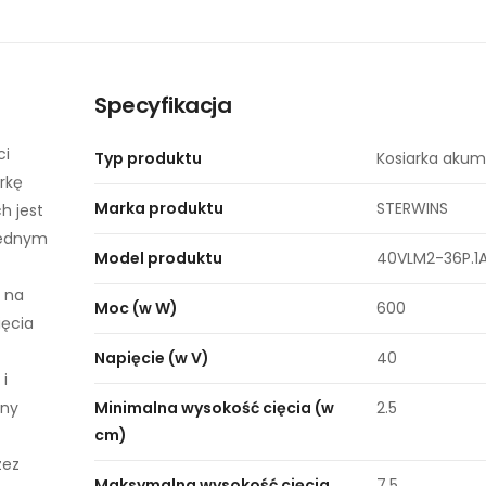
Specyfikacja
ci
Typ produktu
Kosiarka aku
rkę
Marka produktu
STERWINS
h jest
 jednym
Model produktu
40VLM2-36P.1
 na
Moc (w W)
600
ięcia
Napięcie (w V)
40
i
zny
Minimalna wysokość cięcia (w
2.5
cm)
zez
Maksymalna wysokość cięcia
7.5