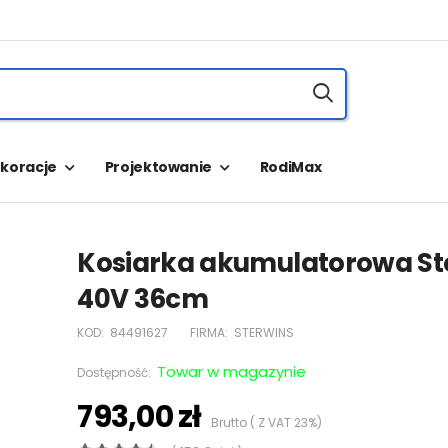
koracje
Projektowanie
RodiMax
Kosiarka akumulatorowa St
40V 36cm
KOD:
84491627
FIRMA:
STERWINS
Towar w magazynie
Dostępność:
793,00 zł
Brutto ( Z VAT 23%)