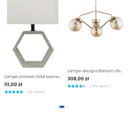
Lampa wisząca Barsum złoty 3 x E14 Alfa
Lampa stołowa Vidal beżowa E27 Candellux
308,00 zł
111,00 zł
(
106
Opinii )
(
39
Opinii )