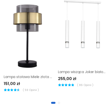
Lampa wisząca Joker biało-srebrna 3 x GU10 Milagro
Lampa stołowa Miele złota E27 Light Prestige
255,00 zł
151,00 zł
(
86
Opinii )
(
59
Opinii )