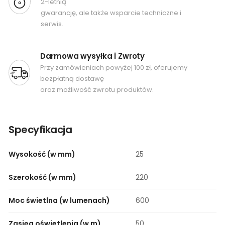
2-letnią
gwarancję, ale także wsparcie techniczne i
serwis.
Darmowa wysyłka i Zwroty
Przy zamówieniach powyżej 100 zł, oferujemy
bezpłatną dostawę
oraz możliwość zwrotu produktów.
Specyfikacja
Wysokość (w mm)
25
Szerokość (w mm)
220
Moc świetlna (w lumenach)
600
Zasięg oświetlenia (w m)
50