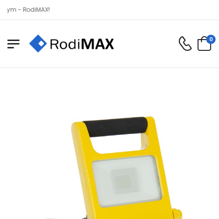
- RodiMAX!
0