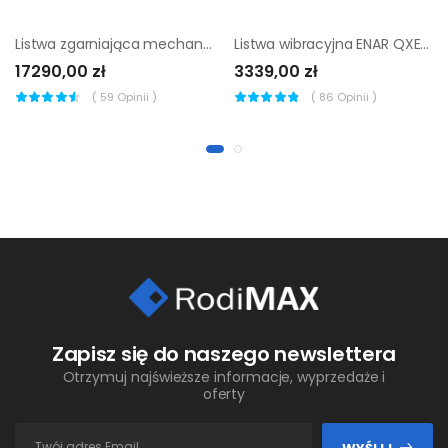
Listwa zgarniająca mechaniczna 7,5m łata profilująca jazon lm7m
Listwa wibracyjna ENAR QXE TURBO (Profil 2,5 m)
17290,00 zł
3339,00 zł
(
59
Opinii )
(
86
Opinii )
Zapisz się do naszego newslettera
Otrzymuj najświeższe informacje, wyprzedaże i
oferty