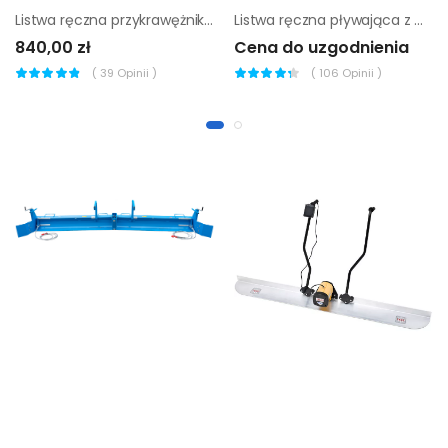
Listwa ręczna przykrawężnikowa Mimal LRP
Listwa ręczna pływająca z magnezu Enar TR 900 MG
840,00 zł
Cena do uzgodnienia
(
39
Opinii )
(
106
Opinii )