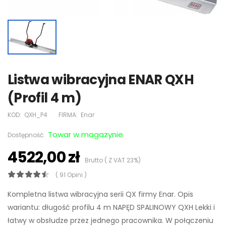
Listwa wibracyjna ENAR QXH
(Profil 4 m)
KOD:
QXH_P4
FIRMA:
Enar
Towar w magazynie
Dostępność:
4522,00 zł
Brutto ( Z VAT 23%)
( 91 Opini )
Kompletna listwa wibracyjna serii QX firmy Enar. Opis
wariantu: długość profilu 4 m NAPĘD SPALINOWY QXH Lekki i
łatwy w obsłudze przez jednego pracownika. W połączeniu