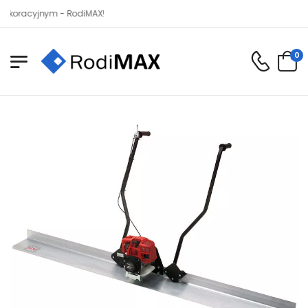
acyjnym - RodiMAX!
0