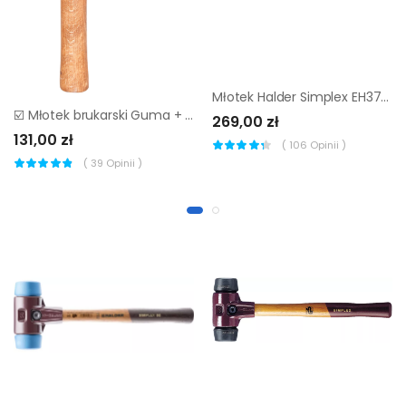
Młotek Halder Simplex EH3701 60 mm (miękki elastomer)
☑️ Młotek brukarski Guma + Guma Mimal MBM08 ▷▷
269,00 zł
131,00 zł
(
106
Opinii )
(
39
Opinii )