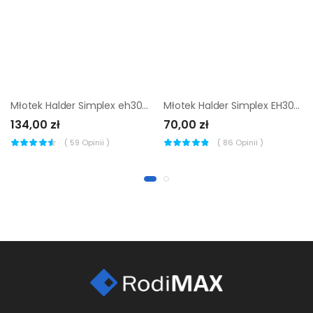
Młotek Halder Simplex eh3001 50mm miękki elastomer
Młotek Halder Simplex EH3002 30 mm (średnio-twarda guma)
134,00 zł
70,00 zł
(
59
Opinii )
(
86
Opinii )