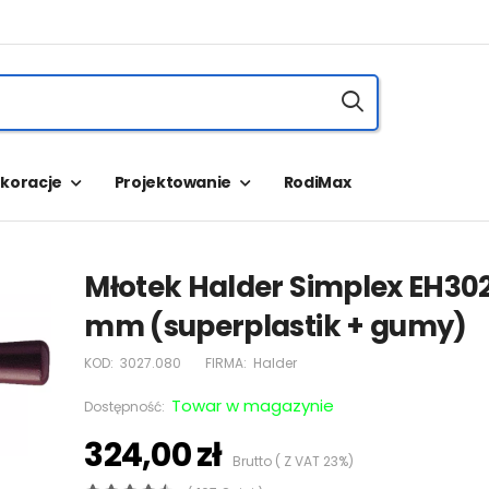
koracje
Projektowanie
RodiMax
Młotek Halder Simplex EH30
mm (superplastik + gumy)
KOD:
3027.080
FIRMA:
Halder
Towar w magazynie
Dostępność:
324,00 zł
Brutto ( Z VAT 23%)