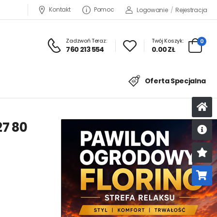
Kontakt
Pomoc
Logowanie
/
Rejestracja
Zadzwoń Teraz:
Twój Koszyk:
0
760 213 554
0.00 ZŁ
Oferta Specjalna
27 80
U
K