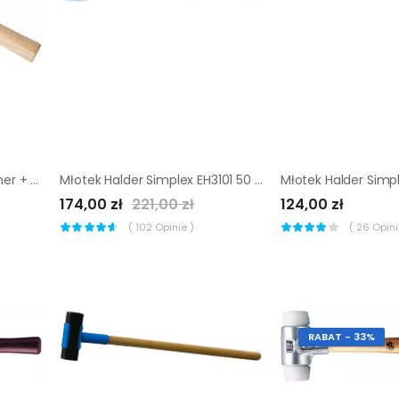
☑️ Młotek brukarski Elastomer + Elastomer Mimal MBM11 ▷
Młotek Halder Simplex EH3101 50 mm (miękki elastomer)
174,00 zł
221,00 zł
124,00 zł
(
102
Opinie )
(
26
Opinii
RABAT - 33%