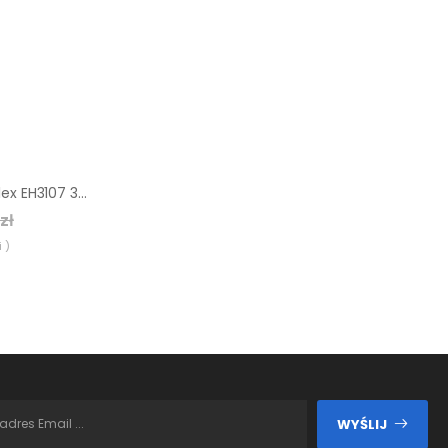
Młotek Halder Simplex EH3107 30 mm (super plastik)
zł
 )
WYŚLIJ