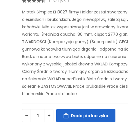
( 167 Opini )
Młotek Simplex EH3027 firmy Halder został stworzony
ciesielskich i brukarskich. Jego niewątpliwą zaletą s
końcówki. Młotek wyposażony jest w drewniany trzone
wariantu: Średnica obucha: 80 mm, ciężar: 2770 g S
TWARDOŚCI (Kompozycja gumy) (Superplastik) CEC
gumowa końcówka tłumiąca drgania i odporna na śc
Bardzo mocne tworzywo białe, odporne na ścieranie
wykonany z wysokiej jakości drewna WKŁAD Kompoz
Czarny Średnio twardy Tłumiący drgania Bezzapac
na ścieranie WKŁAD superPlastik Białe Średnio tward
ścieranie ZASTOSOWANIE Prace brukarskie Prace ciesi
blacharskie Prace stolarskie
Dodaj do koszyka