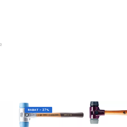
ą
RABAT - 27%