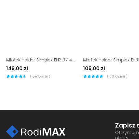
Młotek Halder Simplex EH3107 40 mm (super plastik)
149,00 zł
105,00 zł
(
59
Opinii )
(
86
Opinii )
Zapisz 
Otrzymuj n
oferty