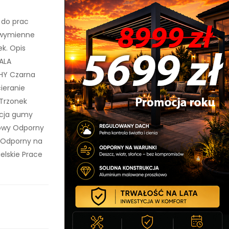
 do prac
ą wymienne
k. Opis
KALA
HY Czarna
ieranie
 Trzonek
ycja gumy
howy Odporny
y Odporny na
elskie Prace