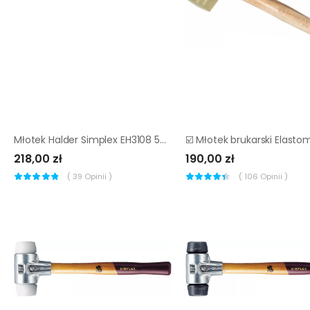
Młotek Halder Simplex EH3108 50 mm (nylon)
218,00 zł
190,00 zł
(
39
Opinii )
(
106
Opinii )