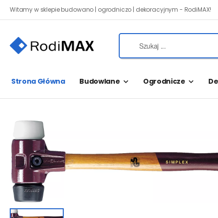
Witamy w sklepie budowano | ogrodniczo | dekoracyjnym - RodiMAX!
Strona Główna
Budowlane
Ogrodnicze
De