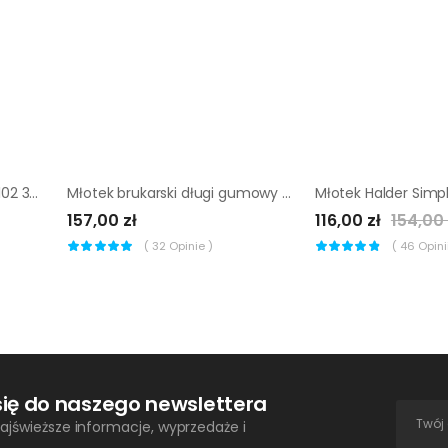
Młotek Halder Simplex EH3102 30 mm (średnio-twarda guma)
Młotek brukarski długi gumowy Jazon MGD
157,00 zł
116,00 zł
154,00 
(
32
Opinie )
(
46
Opinii
się do naszego newslettera
ajświeższe informacje, wyprzedaże i