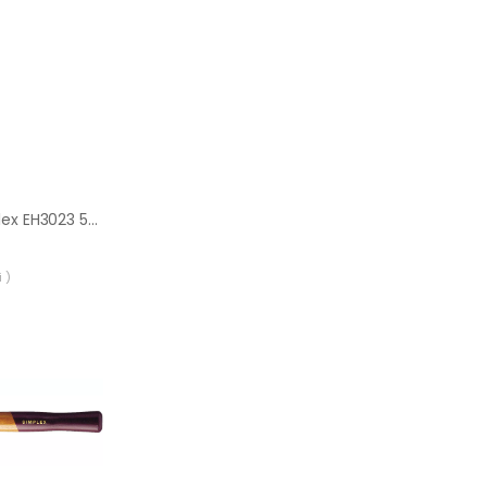
Młotek Halder Simplex EH3023 50 mm (elastomer + gumy)
 )