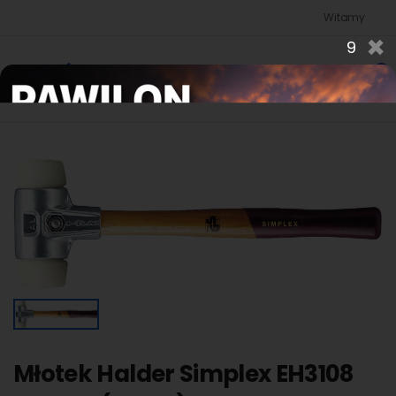
Witamy w sklepie 
×
8
0
Młotek Halder Simplex EH3108