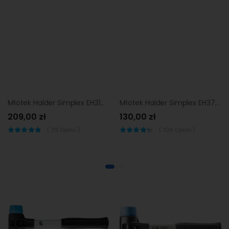
Młotek Halder Simplex EH3101 60 mm (miękki elastomer)
Młotek Halder Simplex EH3707 30 mm (super plastik)
209,00 zł
130,00 zł
(
39
Opinii )
(
106
Opinii )