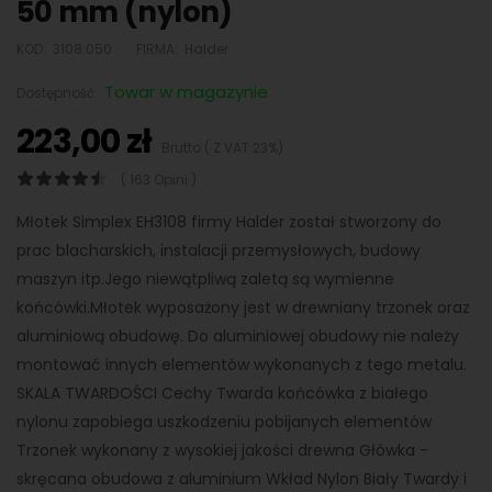
50 mm (nylon)
KOD:
3108.050
FIRMA:
Halder
Towar w magazynie
Dostępność:
223,00 zł
Brutto ( Z VAT 23%)
( 163 Opini )
Młotek Simplex EH3108 firmy Halder został stworzony do
prac blacharskich, instalacji przemysłowych, budowy
maszyn itp.Jego niewątpliwą zaletą są wymienne
końcówki.Młotek wyposażony jest w drewniany trzonek oraz
aluminiową obudowę. Do aluminiowej obudowy nie należy
montować innych elementów wykonanych z tego metalu.
SKALA TWARDOŚCI Cechy Twarda końcówka z białego
nylonu zapobiega uszkodzeniu pobijanych elementów
Trzonek wykonany z wysokiej jakości drewna Główka -
skręcana obudowa z aluminium Wkład Nylon Biały Twardy i