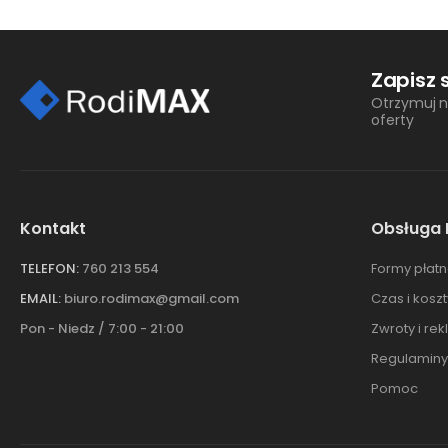
Zapisz 
Otrzymuj n
oferty
Kontakt
Obsługa 
TELEFON:
760 213 554
Formy płatn
EMAIL:
biuro.rodimax@gmail.com
Czas i kosz
Pon - Niedz / 7:00 - 21:00
Zwroty i re
Regulaminy
Pomoc