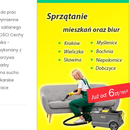
 do prac
ą wymienne
a szklanego
OŚCI Cechy
wka -
wykonany z
worzywa
farby
 na sucho
karskie
Prace