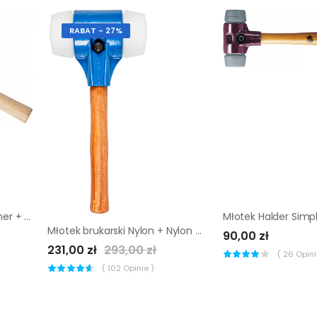
RABAT - 27%
☑️ Młotek brukarski Elastomer + Elastomer Mimal MBM11 ▷
Młotek brukarski Nylon + Nylon Mimal MBM07
90,00 zł
231,00 zł
293,00 zł
(
26
Opinii
(
102
Opinie )