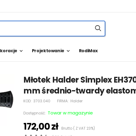
koracje
Projektowanie
RodiMax
Młotek Halder Simplex EH37
mm średnio-twardy elasto
KOD:
3703.040
FIRMA:
Halder
Towar w magazynie
Dostępność:
172,00 zł
Brutto ( Z VAT 23%)