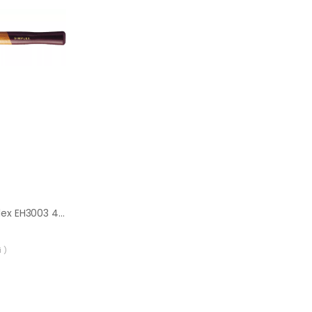
Młotek Halder Simplex EH3003 40 mm średnio-twardy elastomer
 )