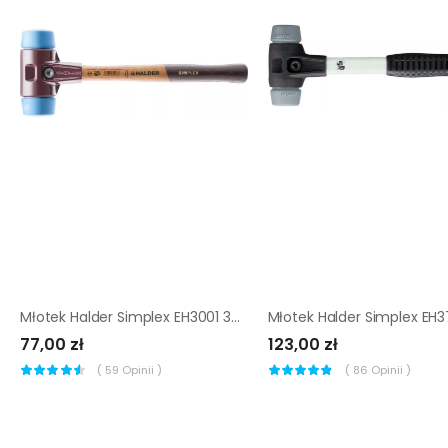
Młotek Halder Simplex EH3001 30 mm (miękki elastomer)
77,00 zł
123,00 zł
(
59
Opinii )
(
86
Opinii )