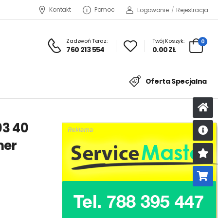
Kontakt
Pomoc
Logowanie
/
Rejestracja
Zadzwoń Teraz:
Twój Koszyk:
0
760 213 554
0.00 ZŁ
Oferta Specjalna
03 40
mer
U
K