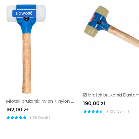
NOWOŚĆ
Młotek brukarski Nylon + Nylon Mimal MBM10
190,00 zł
162,00 zł
(
106
Opinii )
(
39
Opinii )