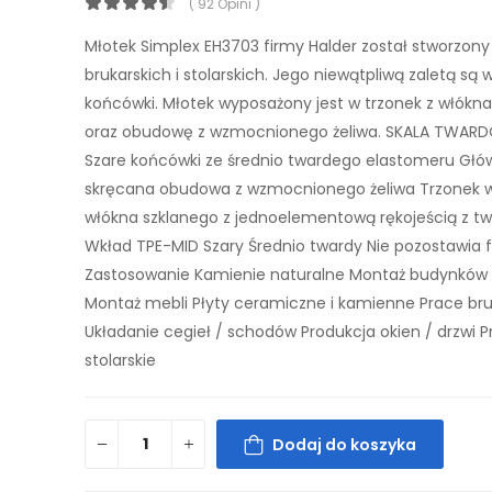
( 92 Opini )
Młotek Simplex EH3703 firmy Halder został stworzony
brukarskich i stolarskich. Jego niewątpliwą zaletą s
końcówki. Młotek wyposażony jest w trzonek z włókn
oraz obudowę z wzmocnionego żeliwa. SKALA TWARD
Szare końcówki ze średnio twardego elastomeru Głó
skręcana obudowa z wzmocnionego żeliwa Trzonek 
włókna szklanego z jednoelementową rękojeścią z t
Wkład TPE-MID Szary Średnio twardy Nie pozostawia 
Zastosowanie Kamienie naturalne Montaż budynków
Montaż mebli Płyty ceramiczne i kamienne Prace bru
Układanie cegieł / schodów Produkcja okien / drzwi 
stolarskie
Dodaj do koszyka