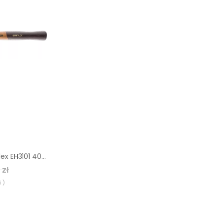
Młotek Halder Simplex EH3101 40 mm (miękki elastomer)
 zł
 )