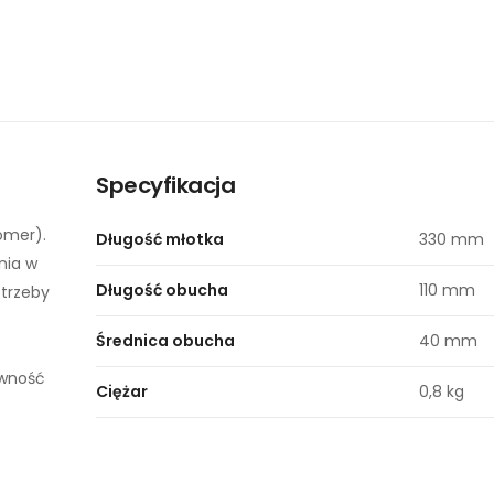
Specyfikacja
omer).
Długość młotka
330 mm
nia w
Długość obucha
110 mm
otrzeby
Średnica obucha
40 mm
ywność
Ciężar
0,8 kg