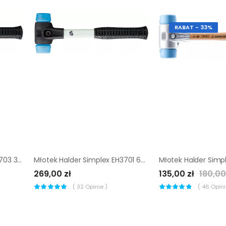
RABAT - 33%
Młotek Halder Simplex EH3703 30 mm średnio-twardy elastomer
Młotek Halder Simplex EH3701 60 mm (miękki elastomer)
269,00 zł
135,00 zł
180,00
(
32
Opinie )
(
46
Opinii