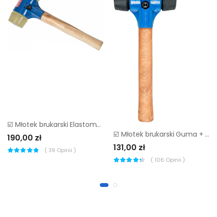
☑️ Młotek brukarski Elastomer + Elastomer Mimal MBM11 ▷
☑️ Młotek brukarski Guma + Guma Mimal MBM08 ▷▷
190,00 zł
131,00 zł
(
39
Opinii )
(
106
Opinii )