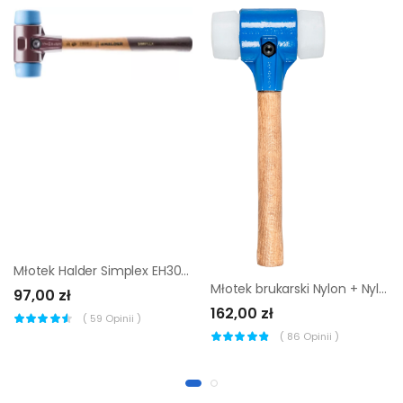
Młotek Halder Simplex EH3001 40 mm (miękki elastomer)
Młotek brukarski Nylon + Nylon Mimal MBM10
97,00 zł
162,00 zł
(
59
Opinii )
(
86
Opinii )