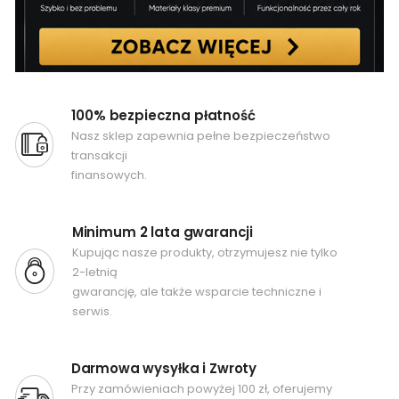
100% bezpieczna płatność
Nasz sklep zapewnia pełne bezpieczeństwo
transakcji
finansowych.
Minimum 2 lata gwarancji
Kupując nasze produkty, otrzymujesz nie tylko
2-letnią
gwarancję, ale także wsparcie techniczne i
serwis.
Darmowa wysyłka i Zwroty
Przy zamówieniach powyżej 100 zł, oferujemy