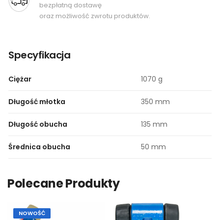
bezpłatną dostawę
oraz możliwość zwrotu produktów.
Specyfikacja
Ciężar
1070 g
Długość młotka
350 mm
Długość obucha
135 mm
Średnica obucha
50 mm
Polecane Produkty
NOWOŚĆ