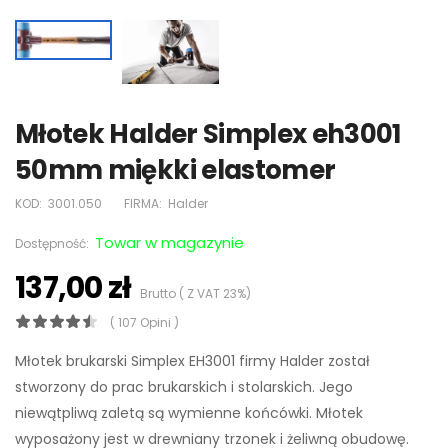
Młotek Halder Simplex eh3001
50mm miękki elastomer
KOD:
3001.050
FIRMA:
Halder
Towar w magazynie
Dostępność:
137,00 zł
Brutto ( Z VAT 23%)
( 107 Opini )
Młotek brukarski Simplex EH3001 firmy Halder został
stworzony do prac brukarskich i stolarskich. Jego
niewątpliwą zaletą są wymienne końcówki. Młotek
wyposażony jest w drewniany trzonek i żeliwną obudowę.