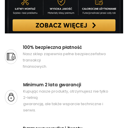
100% bezpieczna płatność
Nasz sklep zapewnia pełne bezpieczeństwo
transakcji
finansowych.
Minimum 2 lata gwarancji
Kupując nasze produkty, otrzymujesz nie tylko
2-letnią
gwarancję, ale także wsparcie techniczne i
serwis.