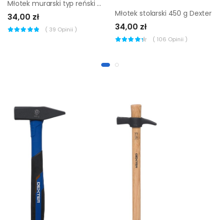
Młotek murarski typ reński 830 g 02A665 Top Tools
Młotek stolarski 450 g Dexter
34,00 zł
34,00 zł
(
39
Opinii )
(
106
Opinii )