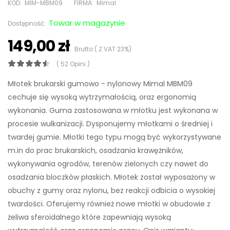
KOD:
MIM-MBM09
FIRMA:
Mimal
Towar w magazynie
Dostępność:
149,00 zł
Brutto ( Z VAT 23%)
( 52 Opini )
Młotek brukarski gumowo - nylonowy Mimal MBM09
cechuje się wysoką wytrzymałością, oraz ergonomią
wykonania. Guma zastosowana w młotku jest wykonana w
procesie wulkanizacji. Dysponujemy młotkami o średniej i
twardej gumie. Młotki tego typu mogą być wykorzystywane
m.in do prac brukarskich, osadzania krawężników,
wykonywania ogrodów, terenów zielonych czy nawet do
osadzania bloczków płaskich. Młotek został wyposażony w
obuchy z gumy oraz nylonu, bez reakcji odbicia o wysokiej
twardości. Oferujemy również nowe młotki w obudowie z
żeliwa sferoidalnego które zapewniają wysoką