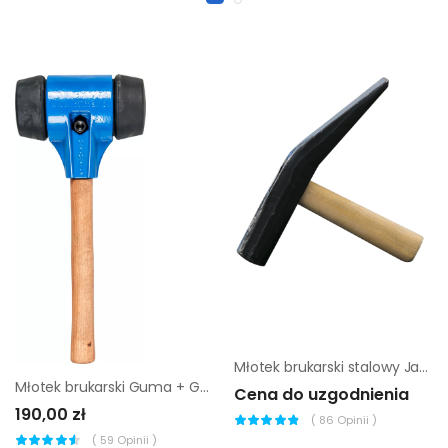
Młotek brukarski stalowy Jazon MS
Młotek brukarski Guma + Guma Mimal MBM05
Cena do uzgodnienia
190,00 zł
(
86
Opinii )
(
59
Opinii )