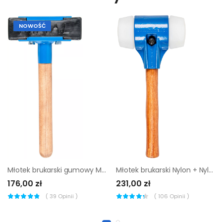
NOWOŚĆ
Młotek brukarski gumowy Mimal MBM04
Młotek brukarski Nylon + Nylon Mimal MBM07
176,00 zł
231,00 zł
(
39
Opinii )
(
106
Opinii )