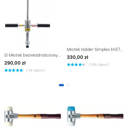
Młotek Halder Simplex EH3708 60 mm (nylon)
☑️ Młotek bezwładnościowy Mimal MW ▷▷
330,00 zł
290,00 zł
(
106
Opinii )
(
39
Opinii )