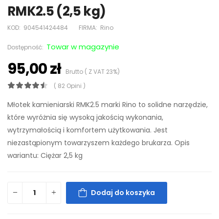
RMK2.5 (2,5 kg)
KOD:
904541424484
FIRMA:
Rino
Towar w magazynie
Dostępność:
95,00 zł
Brutto ( Z VAT 23%)
( 82 Opini )
Młotek kamieniarski RMK2.5 marki Rino to solidne narzędzie,
które wyróżnia się wysoką jakością wykonania,
wytrzymałością i komfortem użytkowania. Jest
niezastąpionym towarzyszem każdego brukarza. Opis
wariantu: Ciężar 2,5 kg
Dodaj do koszyka