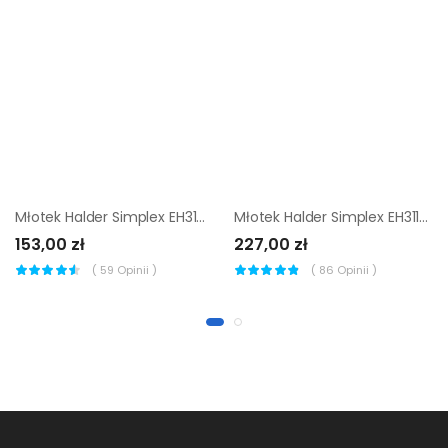
Młotek Halder Simplex EH3108 40 mm (nylon)
Młotek Halder Simplex EH3117 60 mm (elastomer + superplastik)
153,00 zł
227,00 zł
(
59
Opinii )
(
86
Opinii )