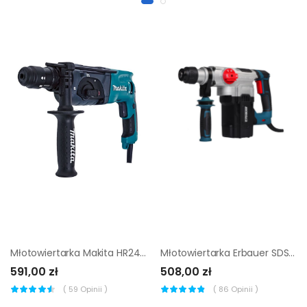
Młotowiertarka Makita HR2470T 780 W
Młotowiertarka Erbauer SDS 1500 W 6 kg
591,00 zł
508,00 zł
(
59
Opinii )
(
86
Opinii )