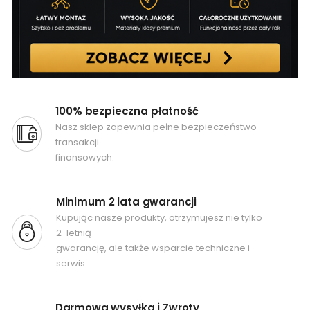
100% bezpieczna płatność
Nasz sklep zapewnia pełne bezpieczeństwo
transakcji
finansowych.
Minimum 2 lata gwarancji
Kupując nasze produkty, otrzymujesz nie tylko
2-letnią
gwarancję, ale także wsparcie techniczne i
serwis.
Darmowa wysyłka i Zwroty