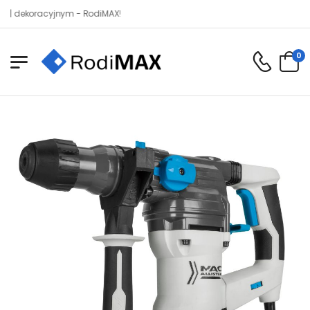
oracyjnym - RodiMAX!
0