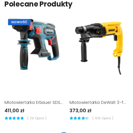
Polecane Produkty
NOWOŚĆ
Młotowiertarka Erbauer SDS Plus 18 V bez akumulatora
Młotowiertarka DeWalt 3-funkcyjna 710 W 22 mm
411,00 zł
373,00 zł
(
39
Opinii )
(
106
Opinii )