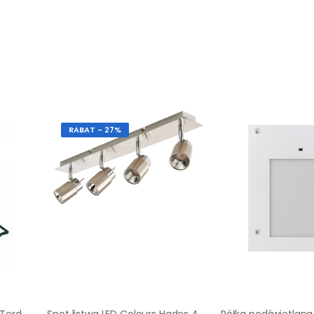
RABAT - 27%
Termometr elektroniczny Terdens 1508
Spot listwa LED Colours Hades 4 x 4 W satyna