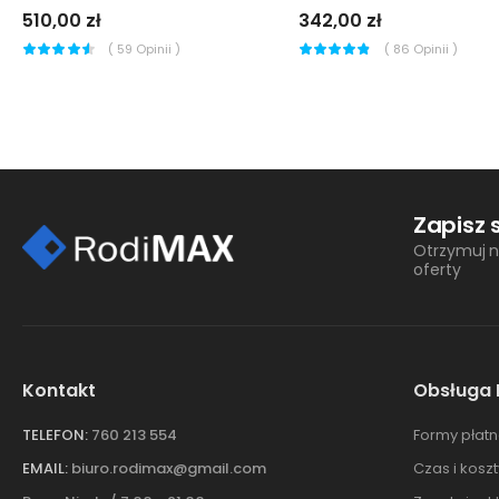
510,00 zł
342,00 zł
(
59
Opinii )
(
86
Opinii )
Zapisz 
Otrzymuj n
oferty
Kontakt
Obsługa 
TELEFON:
760 213 554
Formy płatn
EMAIL:
biuro.rodimax@gmail.com
Czas i kosz