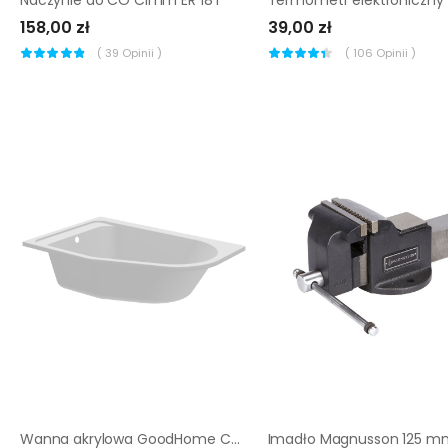
158,00 zł
39,00 zł
(
39
Opinii )
(
106
Opinii )
Wanna akrylowa GoodHome Cavally 145 x 95 cm lewa asymetryczna
Imadło Magnusson 125 m