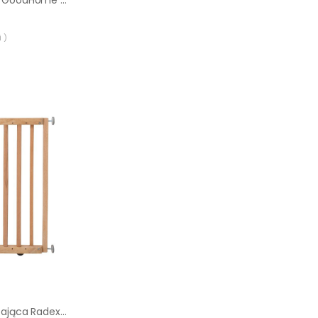
 )
Barierka zabezpieczająca Radex Nina 68 -102 cm drewno