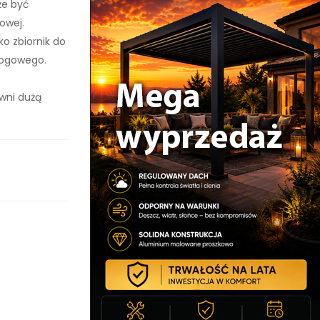
że być
owej.
o zbiornik do
łogowego.
wni dużą