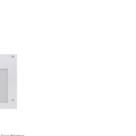
Półka podświetlana GoodHome Caraway 30 cm