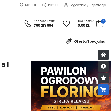
Kontakt
Pomoc
Logowanie
/
Rejestracja
Zadzwoń Teraz:
Twój Koszyk:
0
760 213 554
0.00 ZŁ
Oferta Specjalna
5 l
U
K