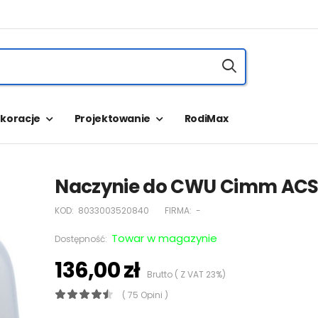
koracje
Projektowanie
RodiMax
Naczynie do CWU Cimm ACS 
KOD:
8033003520840
FIRMA:
-
Towar w magazynie
Dostępność:
136,00 zł
Brutto ( Z VAT 23%)
( 75 Opini )