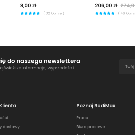
8,00 zł
206,00 zł
274,0
(
32
Opinie )
(
46
Opinii
się do naszego newslettera
ajświeższe informacje, wyprzedaże i
Klienta
Poznaj RodiMax
ości
Praca
ty dostawy
Biuro prasowe