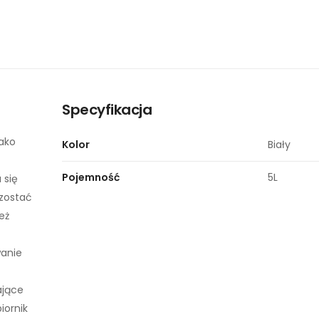
Specyfikacja
ako
Kolor
Biały
Pojemność
5L
 się
zostać
eż
wanie
ające
iornik