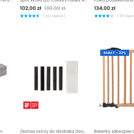
102,00 zł
130,00 zł
134,00 zł
(
102
Opinie )
(
26
Opinii
RABAT - 33%
m
Zestaw ostrzy do skrobaka GoodHome 5 szt