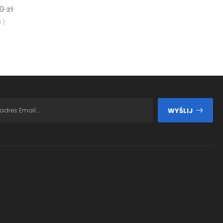
0 zł
 )
WYŚLIJ