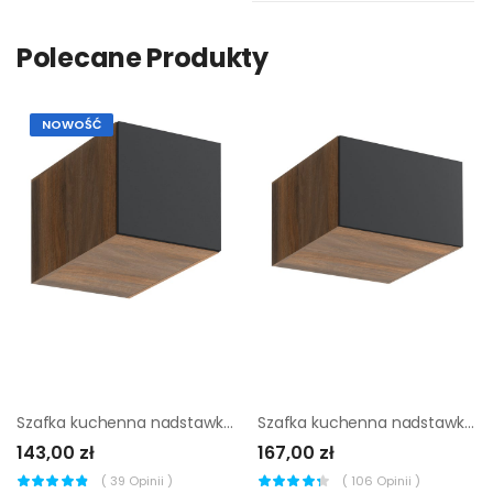
Polecane Produkty
NOWOŚĆ
Szafka kuchenna nadstawka głęboka Shiran 2 40 cm kolor orzech/szary
Szafka kuchenna nadstawka głęboka Shiran 2 60 cm kolor orzech/szary
143,00 zł
167,00 zł
(
39
Opinii )
(
106
Opinii )