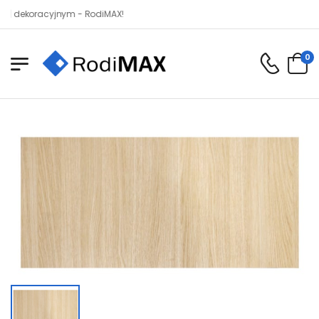
koracyjnym - RodiMAX!
0