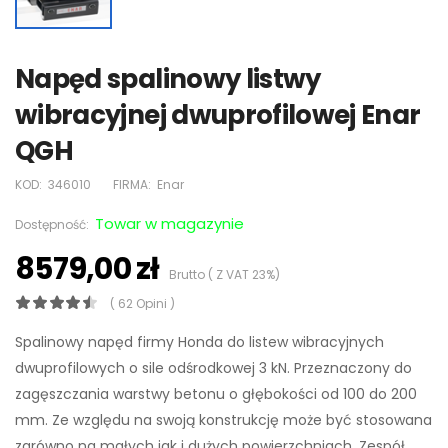
Napęd spalinowy listwy
wibracyjnej dwuprofilowej Enar
QGH
KOD:
346010
FIRMA:
Enar
Towar w magazynie
Dostępność:
8579,00 zł
Brutto ( Z VAT 23%)
( 62 Opini )
Spalinowy napęd firmy Honda do listew wibracyjnych
dwuprofilowych o sile odśrodkowej 3 kN. Przeznaczony do
zagęszczania warstwy betonu o głębokości od 100 do 200
mm. Ze względu na swoją konstrukcję może być stosowana
zarówno na małych jak i dużych powierzchniach. Zespół