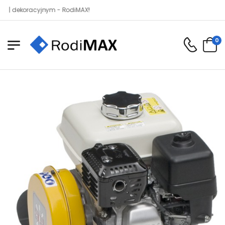
koracyjnym - RodiMAX!
0