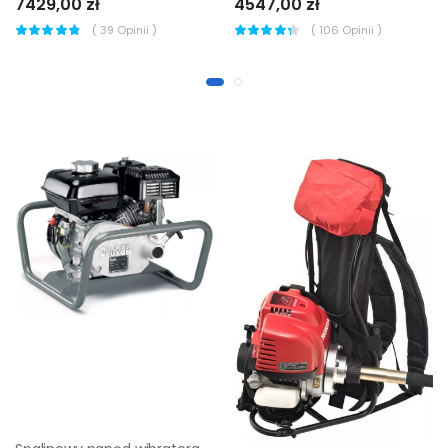
7429,00 zł
4547,00 zł
(
39
Opinii )
(
106
Opinii )