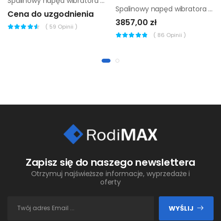
Spalinowy napęd wibratora do betonu Wacker Neuson A5000
Spalinowy napęd wibratora do betonu Enar Back Pack
Cena do uzgodnienia
3857,00 zł
(
59
Opinii )
(
86
Opinii )
Zapisz się do naszego newslettera
Otrzymuj najświeższe informacje, wyprzedaże i
oferty
WYŚLIJ