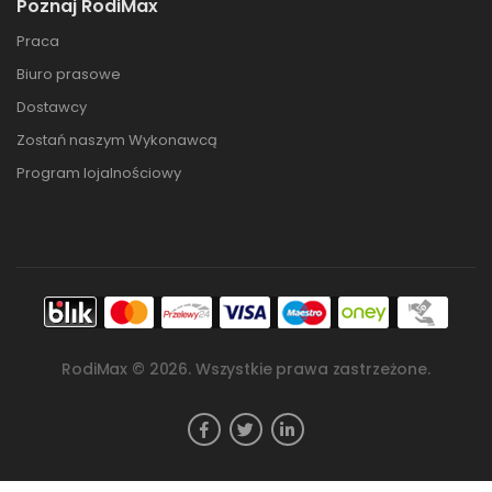
Poznaj RodiMax
Praca
Biuro prasowe
Dostawcy
Zostań naszym Wykonawcą
Program lojalnościowy
RodiMax ©
2026
. Wszystkie prawa zastrzeżone.