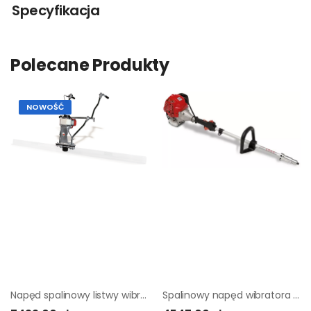
Specyfikacja
Polecane Produkty
NOWOŚĆ
Napęd spalinowy listwy wibracyjnej Wacker Neuson P 35A
Spalinowy napęd wibratora do betonu Enar VIB-BAR