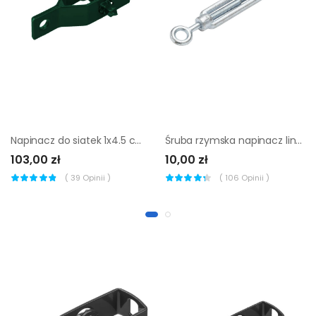
Napinacz do siatek 1x4.5 cm 21 szt. zielony
Śruba rzymska napinacz liny oko-oko 8 mm 250 kg Standers
103,00 zł
10,00 zł
(
39
Opinii )
(
106
Opinii )