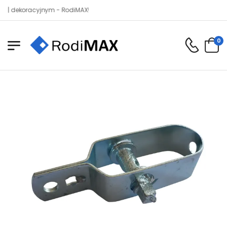
koracyjnym - RodiMAX!
0