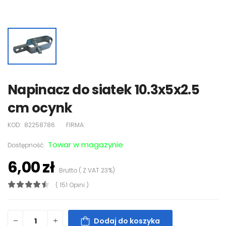
Napinacz do siatek 10.3x5x2.5
cm ocynk
KOD:
82258786
FIRMA:
Towar w magazynie
Dostępność:
6,00 zł
Brutto ( Z VAT 23%)
( 151 Opini )
Dodaj do koszyka