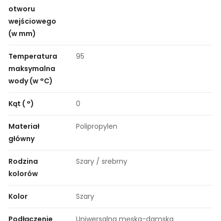
otworu
wejściowego
(w mm)
Temperatura
95
maksymalna
wody (w °C)
Kąt ( °)
0
Materiał
Polipropylen
główny
Rodzina
Szary / srebrny
kolorów
Kolor
Szary
Podłączenie
Uniwersalna męska-damska