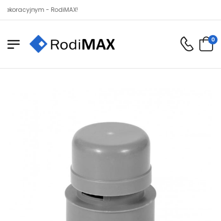
acyjnym - RodiMAX!
0