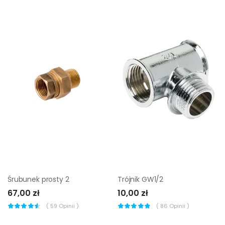
Śrubunek prosty 2
Trójnik GW1/2
67,00 zł
10,00 zł
(
59
Opinii )
(
86
Opinii )