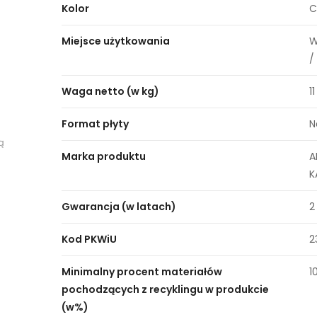
Kolor
C
Miejsce użytkowania
W
/
Waga netto (w kg)
11
Format płyty
N
ą
Marka produktu
A
K
Gwarancja (w latach)
2
Kod PKWiU
2
Minimalny procent materiałów
1
pochodzących z recyklingu w produkcie
(w%)