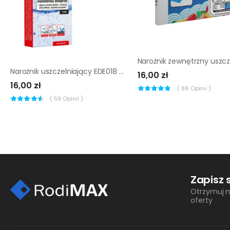
Narożnik uszczelniający EDE018 SOPRO
16,00 zł
16,00 zł
(
86
Opinii )
(
59
Opinii )
Zapisz 
Otrzymuj n
oferty