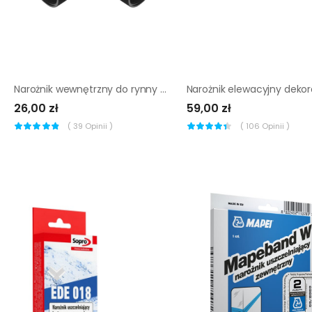
Narożnik wewnętrzny do rynny 90 mm grafitowy
26,00 zł
59,00 zł
(
39
Opinii )
(
106
Opinii )