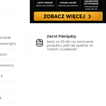
Zwrot Pieniędzy
arożnik
Masz aż 30 dni na zwrócenie
lewacyjny
produktu, jeśli nie spełnia on
Twoich oczekiwań.
eton
zerwony
5.5
4