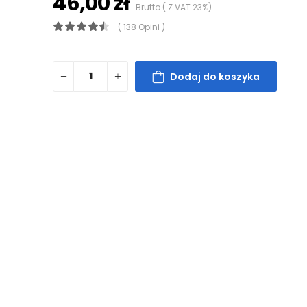
46,00 zł
Brutto ( Z VAT 23%)
( 138 Opini )
Dodaj do koszyka