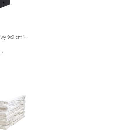
Łącznik narożnik prawy 9x9 cm 105st. 3-końce Suki Plug-in antracyt
 )