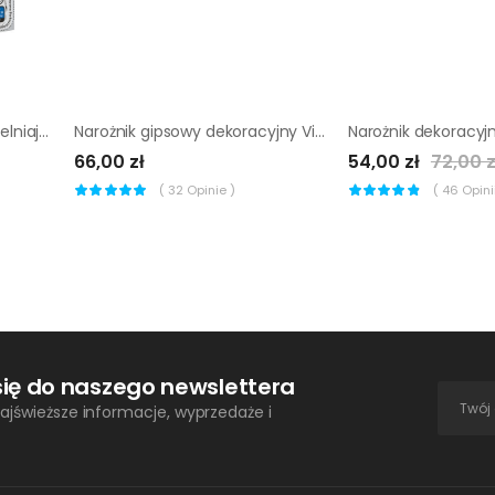
Narożnik zewnętrzny uszczelniający MAPEBAND MAPEI
Narożnik gipsowy dekoracyjny Vintage 3 AKADEMIA KAMIENIA
66,00 zł
54,00 zł
72,00 z
(
32
Opinie )
(
46
Opinii
się do naszego newslettera
ajświeższe informacje, wyprzedaże i