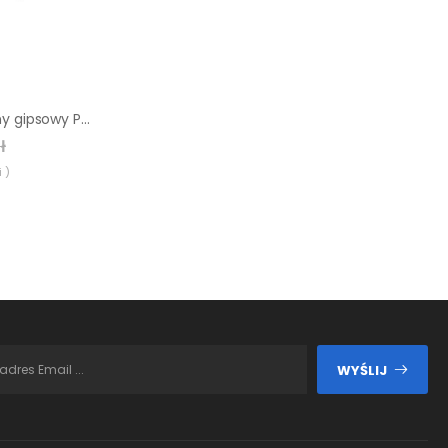
Narożnik dekoracyjny gipsowy Perla 0.88 mb Max-Stone
ł
 )
WYŚLIJ