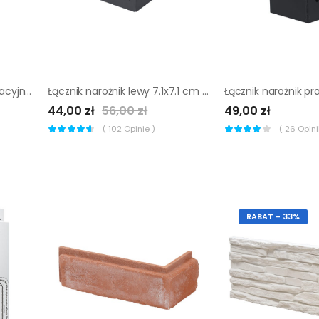
Narożnik elewacyjny dekoracyjny betonowy Brooklyn Grey 0.8 mb Akademia Kamienia
Łącznik narożnik lewy 7.1x7.1 cm 105st. 3-końce Suki Plug-in antracyt
44,00 zł
56,00 zł
49,00 zł
(
102
Opinie )
(
26
Opinii
RABAT - 33%