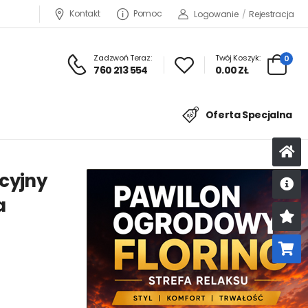
Kontakt
Pomoc
Logowanie
/
Rejestracja
Zadzwoń Teraz:
Twój Koszyk:
0
760 213 554
0.00 ZŁ
Oferta Specjalna
cyjny
a
U
K