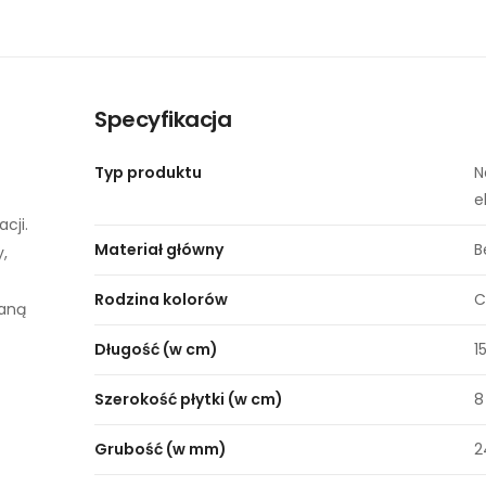
Specyfikacja
Typ produktu
N
e
cji.
Materiał główny
B
y,
Rodzina kolorów
C
waną
Długość (w cm)
1
Szerokość płytki (w cm)
8
Grubość (w mm)
2