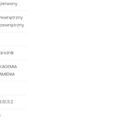
zerwony
ewnętrzny
 zewnętrzny
arożnik
KADEMIA
AMIENIA
3.61.11.2
0